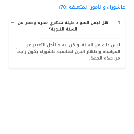
معنى التقليد  (27)
عاشوراء والأمور المتعلقة (70)
أحكام الإحتياط (10)
1 -
هل لبس السواد طيلة شهري محرم وصفر من
الاجتهاد والمجتهد (15)
السنة النبوية؟
أثار اختلاف التقليد (3)
ليس ذلك من السنة، ولكن لبسه لأجل التعبير عن
ولاية الفقيه (31)
المواساة وإظهار الحزن لمناسبة عاشوراء يكون راجحاً
البلوغ للصبي والفتاة (12)
من هذه الجهة.
أحكام الطهارة (3)
النجاسات (1)
البول و الغائط (13)
الدم (20)
المني (14)
الميتة ومشكوك التذكية (28)
الكلب والخنزير (11)