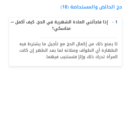
معنى التقليد  (27)
حج الحائض والمستحاضة (18)
أحكام الإحتياط (10)
1 -
إذا فاجأتني العادة الشهرية في الحج، كيف أكمل
الاجتهاد والمجتهد (15)
مناسكي؟
أثار اختلاف التقليد (3)
لا يمنع ذلك من إكمال الحج مع تأجيل ما يشترط فيه
ولاية الفقيه (31)
الطهارة أي الطواف وصلاته لما بعد الطهر إن كانت
البلوغ للصبي والفتاة (12)
المرأة تدرك ذلك وإلإ فتستنيب فيهما.
أحكام الطهارة (3)
النجاسات (1)
البول و الغائط (13)
الدم (20)
المني (14)
الميتة ومشكوك التذكية (28)
الكلب والخنزير (11)