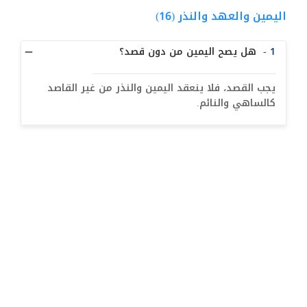
معنى التقليد  (27)
اليمين والعهد والنذر (16)
أحكام الإحتياط (10)
1 -
هل يصح اليمين من دون قصد؟
الاجتهاد والمجتهد (15)
أثار اختلاف التقليد (3)
يجب القصد، فلا ينعقد اليمين والنذر من غير القاصد
كالساهي والنائم.
ولاية الفقيه (31)
البلوغ للصبي والفتاة (12)
أحكام الطهارة (3)
النجاسات (1)
البول و الغائط (13)
الدم (20)
المني (14)
الميتة ومشكوك التذكية (28)
الكلب والخنزير (11)