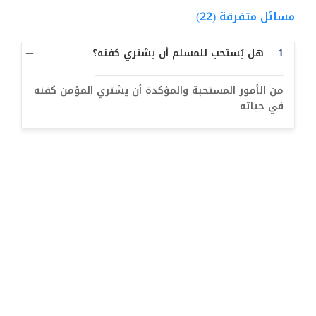
معنى التقليد  (27)
مسائل متفرقة (22)
أحكام الإحتياط (10)
1 -
هل يُستحب للمسلم أن يشتري كفنه؟
الاجتهاد والمجتهد (15)
أثار اختلاف التقليد (3)
من الأمور المستحبة والمؤكدة أن يشتري المؤمن كفنه
في حياته .
ولاية الفقيه (31)
البلوغ للصبي والفتاة (12)
أحكام الطهارة (3)
النجاسات (1)
البول و الغائط (13)
الدم (20)
المني (14)
الميتة ومشكوك التذكية (28)
الكلب والخنزير (11)