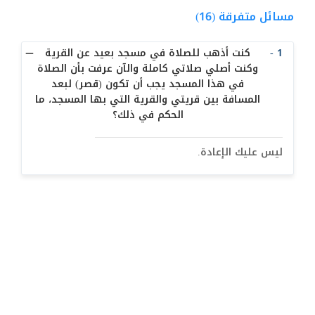
معنى التقليد  (27)
مسائل متفرقة (16)
أحكام الإحتياط (10)
1 -
كنت أذهب للصلاة في مسجد بعيد عن القرية
الاجتهاد والمجتهد (15)
وكنت أصلي صلاتي كاملة والآن عرفت بأن الصلاة
في هذا المسجد يجب أن تكون (قصر) لبعد
أثار اختلاف التقليد (3)
المسافة بين قريتي والقرية التي بها المسجد، ما
ولاية الفقيه (31)
الحكم في ذلك؟
البلوغ للصبي والفتاة (12)
ليس عليك الإعادة.
أحكام الطهارة (3)
النجاسات (1)
البول و الغائط (13)
الدم (20)
المني (14)
الميتة ومشكوك التذكية (28)
الكلب والخنزير (11)