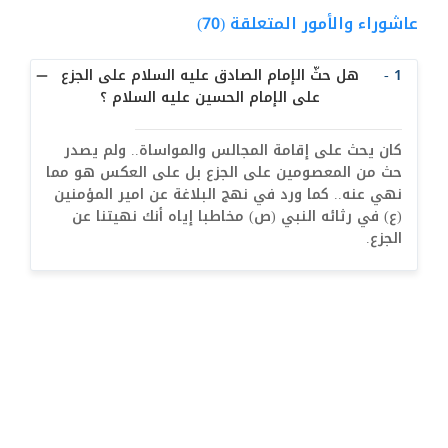
معنى التقليد  (27)
عاشوراء والأمور المتعلقة (70)
أحكام الإحتياط (10)
1 -
هل حثّ الإمام الصادق عليه السلام على الجزع
الاجتهاد والمجتهد (15)
على الإمام الحسين عليه السلام ؟
أثار اختلاف التقليد (3)
كان يحث على إقامة المجالس والمواساة.. ولم يصدر
ولاية الفقيه (31)
حث من المعصومين على الجزع بل على العكس هو مما
البلوغ للصبي والفتاة (12)
نهي عنه.. كما ورد في نهج البلاغة عن امير المؤمنين
(ع) في رثائه النبي (ص) مخاطبا إياه أنك نهيتنا عن
أحكام الطهارة (3)
الجزع.
النجاسات (1)
البول و الغائط (13)
الدم (20)
المني (14)
الميتة ومشكوك التذكية (28)
الكلب والخنزير (11)