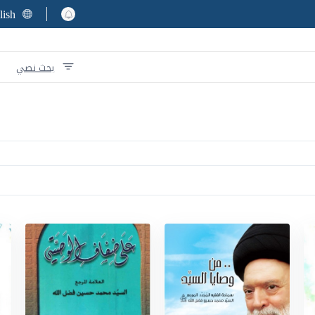
lish
بحث نصي