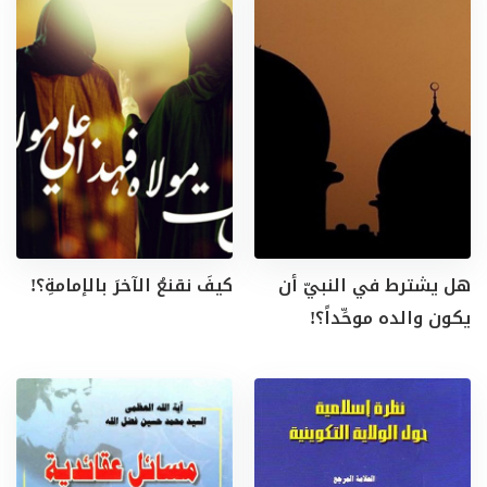
هل يشترط في النبيّ أن
كيفَ نقنعُ الآخرَ بالإمامةِ؟!
يكون والده موحِّداً؟!