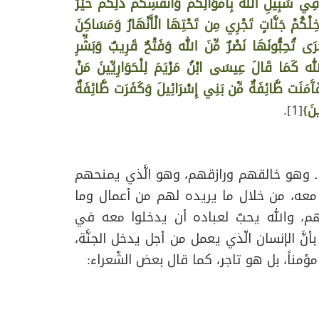
ِي سَبِيلِ الله بِأَمْوَالِكُمْ وَأَنفُسِكُمْ ذَلِكُمْ خَيْرٌ
خِلْكُمْ جَنَّاتٍ تَجْرِي مِن تَحْتِهَا الْأَنْهَارُ وَمَسَاكِنَ
رَى تُحِبُّونَهَا نَصْرٌ مِّنَ الله وَفَتْحٌ قَرِيبٌ وَبَشِّرِ
الله كَمَا قَالَ عِيسَى ابْنُ مَرْيَمَ لِلْحَوَارِيِّينَ مَنْ
آَمَنَت طَّائِفَةٌ مِّن بَنِي إِسْرَائِيلَ وَكَفَرَت طَّائِفَةٌ
ينَ}
[1].
َّه ـ وهو خالقهم ورازقهم، وهو الَّذي يمنحهم
ا معه، من خلال ما يريده لهم من أعمال وما
نهم، والله يحبّ لعباده أن يدخلوا معه في
يقول
َّ الإنسان الّذي يعمل من أجل يدخل الجنَّة،
الله
مؤمناً، بل هو تاجر، كما قال بعض الشّعراء:
عزَّ
وجل
في