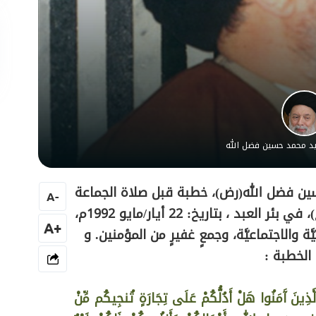
سيد محمد حسين فضل الله
سين فضل الله(رض)، خطبة قبل صلاة الجماعة
A
-
يوم الجمعة من على منبر مسجد الإمام الرضا (ع)، في بئر العبد ، بتاريخ: 22 أيار/مايو 1992م،
+A
ة والاجتماعيَّة، وجمعٍ غفيرٍ من المؤمنين. و
الخطبة :
لَّذِينَ آَمَنُوا هَلْ أَدُلُّكُمْ عَلَى تِجَارَةٍ تُنجِيكُم مِّنْ