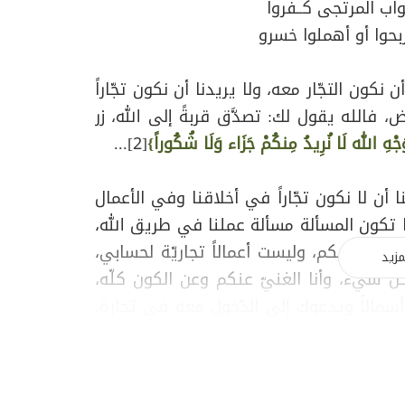
ّواب المرتجى كــفروا
كتابه
حوا أو أهملوا خسرو
المجيد:
}
أن نكون التجّار معه، ولا يريدنا أن نكون تجّاراً
يَا
، فالله يقول لك: تصدَّق قربةً إلى الله، زر
أَيُّهَا
ِوَجْهِ الله لَا نُرِيدُ مِنكُمْ جَزَاء وَلَا شُكُوراً}
[2]...
الَّذِينَ
آَمَنُوا
 أن لا نكون تجّاراً في أخلاقنا وفي الأعمال
هَلْ
ما تكون المسألة مسألة عملنا في طريق الله،
أَدُلُّكُمْ
ة لحسابكم، وليست أعمالاً تجاريّة لحسابي،
مزيد
عَلَى
ّ شيء، وأنا الغنيّ عنكم وعن الكون كلّه،
تِجَارَةٍ
مالاً ويدعوك إلى الدّخول معه في تجارة.
تُنجِيكُم
ة التّجارة في أكثر من آية، فمثلاً، عندما طلب
مِّنْ
لله قَرْضاً حَسَناً فَيُضَاعِفَهُ لَهُ}
[3].
عَذَابٍ