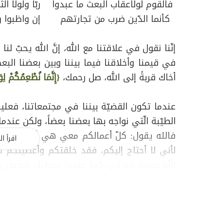
فالقوم لولاعقاب البعث ما عبدوا
ربّاً ولولا الث
كأنما الدّين ضرب من تجارتهم
إن واظبوا رب
إنّنا نقول في علاقتنا مع الله، إنَّ الله يحبّ لنا 
في قيمنا وأخلاقنا فيما بيننا وبين بعضنا البعض
أخاك قربةً إلى الله، صل رحمك،
{إِنَّمَا نُطْعِمُكُمْ ل
عندما تكون القضيّة بيننا في مجتمعاتنا، فعلينا
الطيّبة الّتي نواجه بها بعضنا بعضاً، ولكن عند
فالله يقول: كلّ أعمالكم معي هي أعمال تجاريّ
اقرأ ال
لأني لا أحتاج إليكم، فقد خلقتكم وأعطيتكم كل
لأنّه صنعة قدرتي، كما عندما يعطيك شخص رأس
لذلك، لاحظوا أنَّ الله سبحانه وتعالى تحدَّث بلغ
منّا أن نتصدَّق ونبذل، قال:
{مَّن ذَا الَّذِي يُقْرِضُ ا