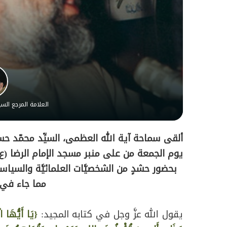
العلامة المرجع ال
ألقى سماحة آية الله العظمى، السيِّد محمّد ح
بحضور حشدٍ من الشخصيَّات العلمائيَّة والسياسيَّ
مما جاء في 
يقول الله عزَّ وجل في كتابه المجيد:
{يَا أَيُّهَا ا