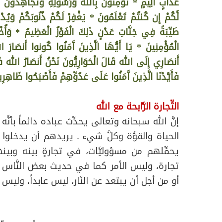
عَذَابٍ أَلِيمٍ * تُؤْمِنُونَ بِالله وَرَسُولِهِ وَتُجَاهِدُونَ ف
لَّكُمْ إِن كُنتُمْ تَعْلَمُونَ * يَغْفِرْ لَكُمْ ذُنُوبَكُمْ وَيُدْ
طَيِّبَةً فِي جَنَّاتِ عَدْنٍ ذَلِكَ الْفَوْزُ الْعَظِيمُ * وَأُخْ
الْمُؤْمِنِينَ * يَا أَيُّهَا الَّذِينَ آَمَنُوا كُونوا أَنصَارَ 
أَنصَارِي إِلَى الله قَالَ الْحَوَارِيُّونَ نَحْنُ أَنصَارُ الله فَ
فَأَيَّدْنَا الَّذِينَ آَمَنُوا عَلَى عَدُوِّهِمْ فَأَصْبَحُوا ظَاهِرِ
التِّجارة الرَّابحة مع الله
إنَّ الله سبحانه وتعالى يحدِّث عباده دائماً بأن
الحياة والقوَّة وكلَّ شيء ـ يريدهم أن يدخلو
يحمِّلهم من مسؤوليَّات، في تجارةٍ بينه وبي
تجارة، وليس الأمر كما في حديث بعض النَّاس بأن
أو من أجل أن يبتعد عن النّار، ليس عابداً، وليس 