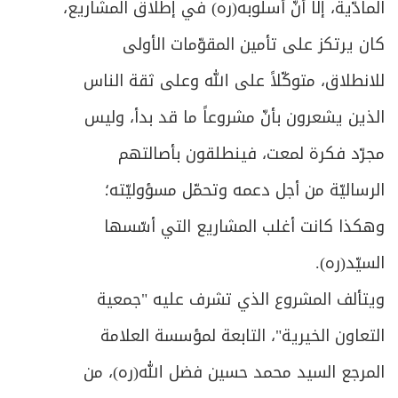
المادّية، إلا أنّ أسلوبه(ره) في إطلاق المشاريع،
كان يرتكز على تأمين المقوّمات الأولى
للانطلاق، متوكّلاً على الله وعلى ثقة الناس
الذين يشعرون بأنّ مشروعاً ما قد بدأ، وليس
مجرّد فكرة لمعت، فينطلقون بأصالتهم
الرساليّة من أجل دعمه وتحمّل مسؤوليّته؛
وهكذا كانت أغلب المشاريع التي أسّسها
السيّد(ره).
ويتألف المشروع الذي تشرف عليه "جمعية
التعاون الخيرية"، التابعة لمؤسسة العلامة
المرجع السيد محمد حسين فضل الله(ره)، من