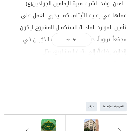
بناءين. وقد باشرت مبرة الإمامين الجوادين(ع)
عملها في رعاية الأيتام، كما يجري العمل على
تأمين الموارد المادية لاستكمال المشروع ليكون
مجمّعاً تربوياً، حيث تساهم تبرعات الخيّرين في
اقرأ المزيد
إنجازه، إضافةً إلى بقية المشاريع، مثل
المستشفى والمركز الطبي، الذي ينتظر
استكماله ليكون في خدمة الناس، ويساهم
في سدّ حاجاتهم في هذا المجال.
المرجعية المؤسسة
مراكز
مسجد الرحمن ـ سيدني ـ أستراليا:
نظراً إلى وجود جالية إسلاميّة كبيرة في