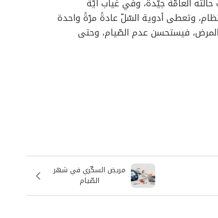
حالته العامّة جيّدة، وفي غياب أيّة
م، وتعطى أدوية السّلّ عادةً مرّةً واحدة
من المرض، فيستحسن عدم الصّيام، وحتى
مريض السكّري في شهر
الصّيام