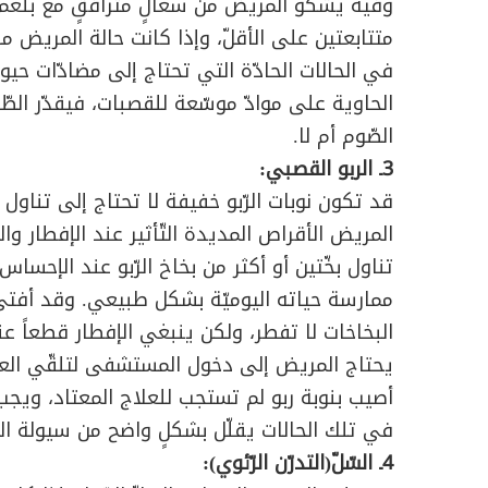
وفيه يشكو المريض من سعالٍ مترافقٍ مع بلغم يو
متتابعتين على الأقلّ، وإذا كانت حالة المريض مس
في الحالات الحادّة التي تحتاج إلى مضادّات حيوي
الحاوية على موادّ موسّعة للقصبات، فيقدّر الط
الصّوم أم لا.
3ـ الربو القصبي:
قد تكون نوبات الرّبو خفيفة لا تحتاج إلى تناو
المريض الأقراص المديدة التّأثير عند الإفطار وا
تناول بخّتين أو أكثر من بخاخ الرّبو عند الإحس
ممارسة حياته اليوميّة بشكل طبيعي. وقد أفتى
البخاخات لا تفطر، ولكن ينبغي الإفطار قطعاً عن
يحتاج المريض إلى دخول المستشفى لتلقّي العلاج
أصيب بنوبة ربو لم تستجب للعلاج المعتاد، ويجب ال
في تلك الحالات يقلّل بشكلٍ واضح من سيولة الإفر
4ـ السّلّ(التدرّن الرّئوي):