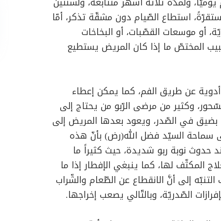
ميّاً، ولمدّة ثلاثة أشهر متتابعة، ولسنتين
تقرّةً، استطاع الصّيام دون مشقّة تذكر، أمّا
ّة، أو موسعات القصّبات، أو البخاخات
ّبيب المختصّ ما إذا كان المريض يستطيع
ل أدوية عن طريق الفم، كما يمكن إعطاء
لسّحور، وكثير من مرضى الرّبو من يحتاج إلى
اس بضيق في الصّدر، ويعود بعدها المريض إلى
 سماحة السيّد فضل الله(رض) بأنّ هذه
د حدوث نوبة ربو شديدة، حيث كثيراً ما
 المكثّف لها، كما ينبغي الإفطار إذا ما
تنبّه إلى أنَّ الانقطاع عن الطّعام والشّراب
ازات الصّدريّة، وبالتّالي يصعب إخراجها.