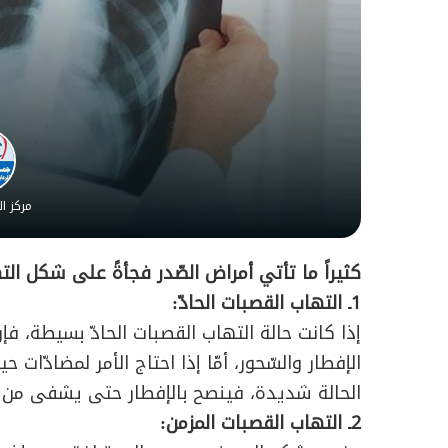
مركز ا
كثيراً ما تأتي أمراض الصّدر فجأةً على شكل ال
1ـ التهاب القصبات الحادّ:
إذا كانت حالة التهاب القصبات الحادّ بسيطة، ف
الحالة شديدة، فينصح بالإفطار حتى يشفى من ا
2ـ التهاب القصبات المزمن: