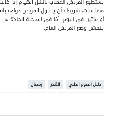
يستطيع المريض المصاب بالسّلّ الصّيام إذا كانت 
مضاعفات، شريطة أن يتناول المريض دواءه بانتظا
أو مرّتين في اليوم، أمّا في المرحلة الحادّة 
يتحسّن وضع المريض العام.
دليل الصوم الطبي
الصّدر
رمضان