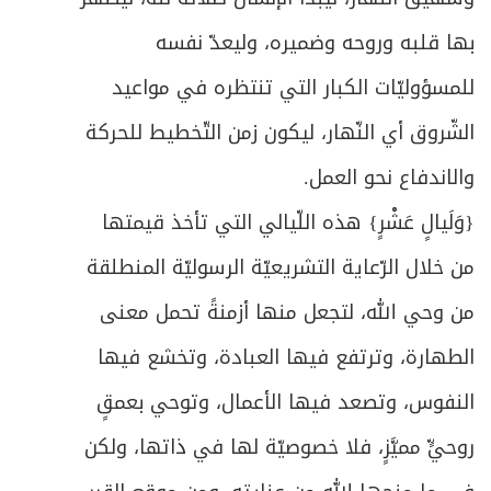
بها قلبه وروحه وضميره، وليعدّ نفسه
للمسؤوليّات الكبار التي تنتظره في مواعيد
الشّروق أي النّهار، ليكون زمن التّخطيط للحركة
والاندفاع نحو العمل.
{
وَلَيالٍ عَشْرٍ
} هذه اللّيالي التي تأخذ قيمتها
من خلال الرّعاية التشريعيّة الرسوليّة المنطلقة
من وحي الله، لتجعل منها أزمنةً تحمل معنى
الطهارة، وترتفع فيها العبادة، وتخشع فيها
النفوس، وتصعد فيها الأعمال، وتوحي بعمقٍ
روحيٍّ مميَّزٍ، فلا خصوصيّة لها في ذاتها، ولكن