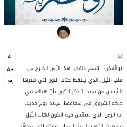
العلامة المرجع السيد محمد حسين فضل الله
A
-
{
وَالْفَجْرِ
}. أقسم بالفجر؛ هذا الزّمن الخارج من
+A
قلب اللّيل، الذي يلتقط حبّات النور التي تنثرها
الشّمس من بعيد، لتذكر الكون بأنّ هناك، في
حركة الشروق في شعاعها، ميلاد يوم جديد.
إنه الزمن الذي يتنفّس فيه الكون لهاث اللّيل
وشهيق النّهار، ليبدأ الإنسان صلاته لله، ليطهِّر