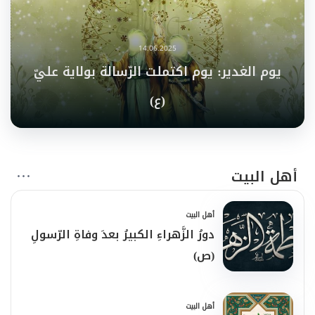
14.06.2025
يوم الغدير: يوم اكتملت الرّسالة بولاية عليّ
(ع)
أهل البيت
أهل البيت
دورُ الزَّهراءِ الكبيرُ بعدَ وفاةِ الرّسولِ
(ص)
أهل البيت