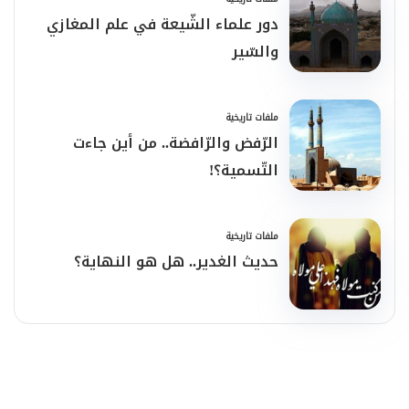
دور علماء الشّيعة في علم المغازي
والسّير
ملفات تاريخية
الرّفض والرّافضة.. من أين جاءت
التّسمية؟!
ملفات تاريخية
حديث الغدير.. هل هو النهاية؟