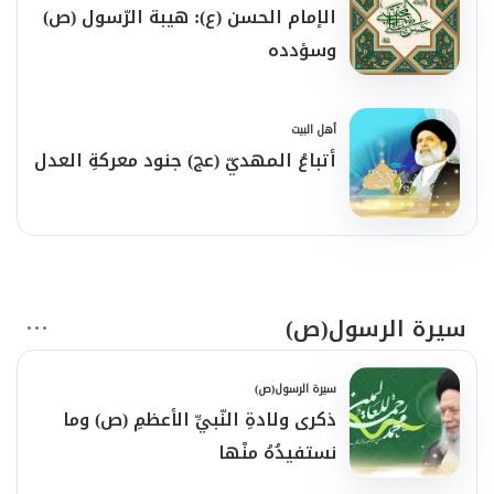
الإمام الحسن (ع): هيبة الرّسول (ص)
وسؤدده
أهل البيت
أتباعُ المهديّ (عج) جنود معركةِ العدل
سيرة الرسول(ص)
سيرة الرسول(ص)
ذكرى ولادةِ النّبيِّ الأعظمِ (ص) وما
نستفيدُهُ منْها