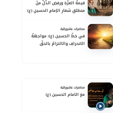
قيمةُ العزَّةِ ورفضِ الذُّلِّ منْ
منطلقِ شعارِ الإمامِ الحسينِ (ع)
محاضرات عاشورائية
في خطِّ الحسين (ع): مواجهةُ
الانحرافِ والالتزامُ بالحقِّ
محاضرات عاشورائية
مع الامام الحسين (ع)