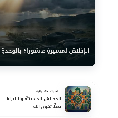
الإخلاصُ لمسيرةِ عاشوراءَ بالوحدةِ 
محاضرات عاشورائية
المجالسُ الحسينيَّةُ والالتزامُ
بخطِّ تقوى الله