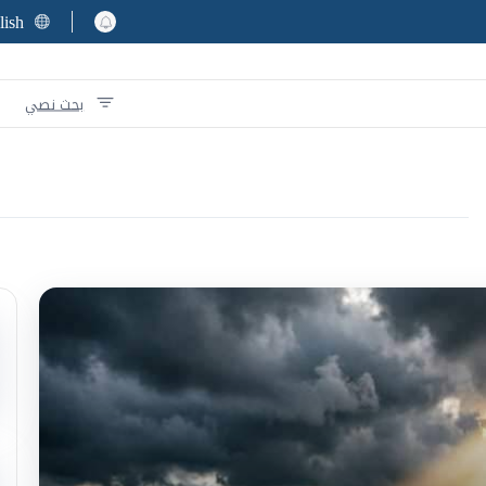
lish
بحث نصي