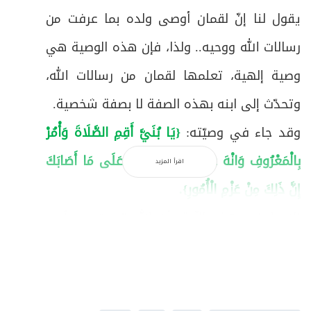
يقول لنا إنّ لقمان أوصى ولده بما عرفت من
رسالات الله ووحيه.. ولذا، فإن هذه الوصية هي
وصية إلهية، تعلمها لقمان من رسالات الله،
وتحدّث إلى ابنه بهذه الصفة لا بصفة شخصية.
وقد جاء في وصيّته:
{
يَا بُنَيَّ أَقِمِ الصَّلَاةَ وَأْمُرْ
بِالْمَعْرُوفِ وَانْهَ عَنِ الْمُنْكَرِ وَاصْبِرْ عَلَى مَا أَصَابَكَ
اقرأ المزيد
إِنَّ ذَلِكَ مِنْ عَزْمِ الْأُمُورِ
}.
نلاحظ في هذه الآية، أن الله تحدث عن أمور
ثلاثة؛ تحدّث عن إقامة الصلاة، وتحدّث عن الأمر
بالمعروف والنهي عن المنكر، وتحدّث عن الصبر.
فكيف نفهم تسلسل هذه الأمور؟