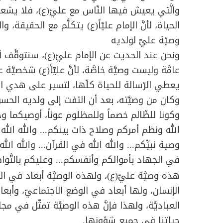
والَّتي يعيش فيها النّاس مع عليّ(ع)، فلا يشعر
الحياة، لأنَّ الإمام عليّاً(ع) يتكلَّم مع الحقيقة، و
وصيّة عليّ لولديه
ونحن عند الحديث عن الإمام عليّ(ع)، سنتوقَّف 
عامَّة وليست وصيَّة خاصَّة، لأنَّ عليّاً(ع) شخصيّ
يعطي الرّسالة للحياة كلّها، لتسير على هدي ال
وكان من وصيَّته، بعد أن التفت إلى ولديه الحسن
وكونا للظّالم خصماً وللمظلوم عوناً، أوصيكما
الله ونظم أمركم وصلاح ذات بينكم... والله الله ف
وصية نبيِّكم... والله الله في القرآن... والله الله
في الجهاد بأموالكم وأنفسكم... وعليكم بالتَّواصل 
هذه وصيَّة عليّ(ع)، ولهذه الوصيَّة أبعاد في الح
الإنسان، ولها أبعاد في الوضع الاجتماعيّ، وأبعاد 
العباديَّة، ولهذا فإنَّ هذه الوصيَّة تمثّل في مجا
حياتنا في جميع شؤونها.