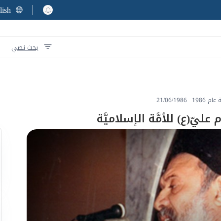
lish
بحث نصي
م 1986
21/06/1986
ليّ(ع) للأمَّة الإسلاميَّة