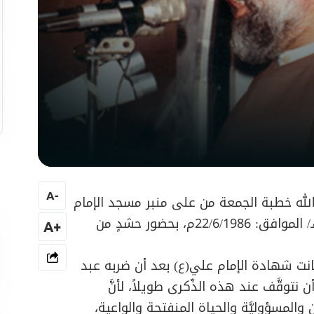
A
-
لله خطبة الجمعة من على منبر مسجد الإمام
الرّضا(ع) في بئر العبد، بتاريخ: 22 رمضان 1404هـ/ الموافق: 22/6/1986م، بحضور حشدٍ من
+A
ت شهادة الإمام علي(ع) بعد أن ضربه عبد
نتوقَّف عند هذه الذّكرى طويلاً، لأنَّ
المسؤوليَّة والحياة المنفتحة والواعية،