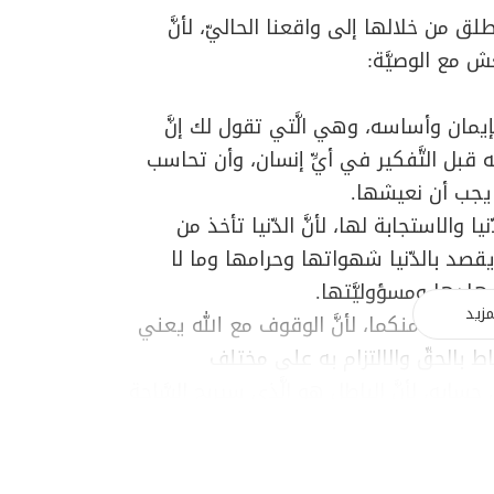
 من خلالها إلى واقعنا الحاليّ، لأنَّ
ش مع الوصيَّة:
لإيمان وأساسه، وهي الَّتي تقول لك إنَّ
 قبل التَّفكير في أيِّ إنسان، وأن تحاسب
ي يجب أن نعيشها.
 والاستجابة لها، لأنَّ الدّنيا تأخذ من
قصد بالدّنيا شهواتها وحرامها وما لا
جهادها ومسؤوليَّتها.
مزيد
 تنطلق منكما، لأنَّ الوقوف مع الله يعني
اط بالحقّ والالتزام به على مختلف
حسابه، لأنَّ الباطل هو الَّذي سيربح السَّاحة
أوّلاً وأخيراً، وأن لا نفكِّر في القضايا على