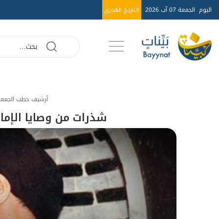
اليوم
الجمعة 07 آب 2026
التاريخ الهجري
أرشيف خطب الجمعة عا
شذرات من وصايا الإمام ع