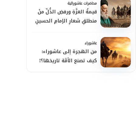
محاضرات عاشورائية
قيمةُ العزَّةِ ورفضِ الذُّلِّ منْ
منطلقِ شعارِ الإمامِ الحسينِ
(ع)
عاشوراء
من الهجرة إلى عاشوراء:
كيف تصنع الأمَّة تاريخها؟!