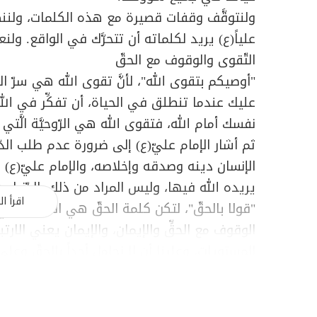
ولنتوقَّف وقفات قصيرة مع هذه الكلمات، ولننطلق
علياً(ع) يريد لكلماته أن تتحرَّك في الواقع. ولنع
التّقوى والوقوف مع الحقّ
"
أوصيكم بتقوى الله
"، لأنَّ تقوى الله هي سرّ ا
عليك عندما تنطلق في الحياة، أن تفكِّر في الله
نفسك أمام الله، فتقوى الله هي الرّوحيَّة الَّت
ثم أشار الإمام عليّ(ع) إلى ضرورة عدم طلب الدّنيا
الإنسان دينه وصدقه وإخلاصه، والإمام عليّ(ع) ي
يريده الله فيها، وليس المراد من ذلك، الدّنيا ب
اقرأ ال
"
قولا بالحقّ
"، لتكن كلمة الحقّ هي الكلمة الّتي
الوقوف مع الحقِّ والإيمان، والإيمان يعني الارتب
المستويات، وعلينا أن لا نجامل أحداً بالحقّ وعلى 
عند ذلك.
"
واعملا بالأجر
"، علينا أن نعمل لتحصيل مرضاة الله 
أساس النَّزوات والشَّهوات.