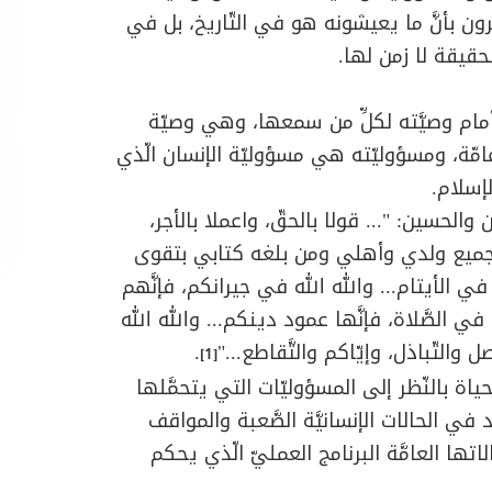
ون بأنَّ ما يعيشونه هو في التّاريخ، بل في
الحقيقة لا زمن لها.
أمام وصيَّته لكلِّ من سمعها، وهي وصيّة
َة عامّة، ومسؤوليّته هي مسؤوليّة الإنسان الّذي
إسلام.
 والحسين: "...
قولا بالحقّ، واعملا بالأجر،
 وجميع ولدي وأهلي ومن بلغه كتابي بتقوى
ي الأيتام... والله الله في جيرانكم، فإنَّهم
 في الصَّلاة، فإنَّها عمود دينكم... والله الله
والتّباذل، وإيّاكم والتَّقاطع..."
.
[1]
ياة بالنّظر إلى المسؤوليّات التي يتحمَّلها
في الحالات الإنسانيَّة الصَّعبة والمواقف
لاتها العامَّة البرنامج العمليّ الّذي يحكم