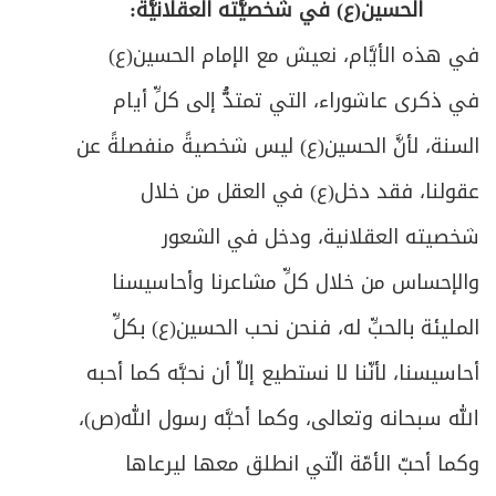
الحسين(ع) في شخصيَّته العقلانيَّة:
في هذه الأيَّام، نعيش مع الإمام الحسين(ع)
في ذكرى عاشوراء، التي تمتدُّ إلى كلِّ أيام
السنة، لأنَّ الحسين(ع) ليس شخصيةً منفصلةً عن
عقولنا، فقد دخل(ع) في العقل من خلال
شخصيته العقلانية، ودخل في الشعور
والإحساس من خلال كلِّ مشاعرنا وأحاسيسنا
المليئة بالحبِّ له، فنحن نحب الحسين(ع) بكلِّ
أحاسيسنا، لأنّنا لا نستطيع إلاّ أن نحبَّه كما أحبه
الله سبحانه وتعالى، وكما أحبَّه رسول الله(ص)،
وكما أحبّ الأمّة الّتي انطلق معها ليرعاها