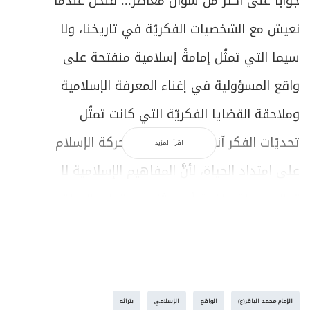
جواباً على أكثر من سؤال معاصر... فنحن عندما
نعيش مع الشخصيات الفكريّة في تاريخنا، ولا
سيما التي تمثّل إمامةً إسلامية منفتحة على
واقع المسؤولية في إغناء المعرفة الإسلامية
وملاحقة القضايا الفكريّة التي كانت تمثّل
تحديّات الفكر آنذاك، فإننا نعيش حركة الإسلام
اقرأ المزيد
على امتداد الحياة، لأنَّ المفاهيم الإسلامية لا
تعالج مرحلة ماضية أو معيَّنة، بل تعالج الحياة
كلّها...
وهكذا عندما نلتقي بهذا الإمام العظيم، فإنَّنا
نطلُّ على المرحلة الواسعة التي عاش فيها،
الإمام محمد الباقر(ع)
الواقع
الإسلامي
بتراثه