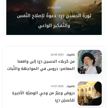
23.06.2026
ثورةُ الحسينِ (ع): دعوةٌ لإصلاحِ النَّفسِ
والتَّفكيرِ الواعي
عاشوراء
20.09.2025
من كربلاء الحسين (ع) إلى واقعنا
المعاصر: دروس في المواجهة والثَّبات
عاشوراء
14.07.2025
دروسٌ وعِبَرٌ من وحيِ الوصيَّةِ الأخيرةِ
للحُسَيْن (ع)