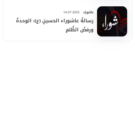
عاشوراء
14.07.2025
رسالةُ عاشوراء الحسينِ (ع): الوحدةُ
ورفضُ الظُّلمِ