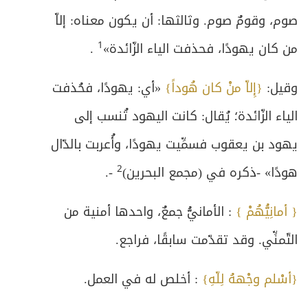
صوم، وقومٌ صوم. وثالثها: أن يكون معناه: إلاّ
1
من كان يهودًا، فحذفت الياء الزّائدة»‏
‏ . ‏
‏وقيل:
{إِلاّ منْ كان هُوداً}
«أي: يهودًا، فحُذفت
الياء الزّائدة؛ يُقال: كانت اليهود تُنسب إلى
يهود بن يعقوب فسمِّيت يهودًا، وأُعربت بالدّال
2
هودًا» -ذكره في (مجمع البحرين)‏
‏ -. ‏
{ أمانِيُّهُمْ }
: الأمانيُّ جمعٌ، واحدها أمنية من
التّمنِّي. وقد تقدّمت سابقًا، فراجع. ‏
{أسْلم وجْههُ لِلّهِ}
: أخلص له في العمل. ‏