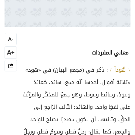
‏ ‏
A
-
‏ معاني المفردات ‏
+A
{ هُوداً }
: ذكر في (مجمع البيان) في «هود»
«ثلاثة أقوال: أحدها أنّه جمع: هائد، كعائذ
وعوذ، وعائط وعوط، وهو جمعٌ للمذكّر والمؤنّث
على لفظٍ واحد. والهائد: التّائب الرّاجع إلى
الحقِّ. وثانيها: أن يكون مصدرًا يصلح للواحد
والجمع، كما يقال: رجلٌ فطر، وقومٌ فطر، ورجلٌ