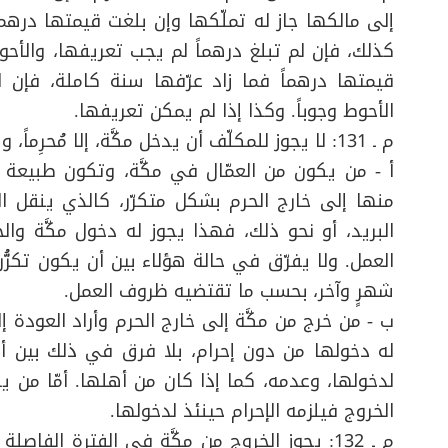
إلى مالكها جاز له تملّكها وإن بلغت قيمتها درهماً 
كذلك، فإن لم تبلغ درهماً لم يجب تعريفها، والأح
قيمتها درهماً فما زاد عرّفها سنة كاملة، فإن
الأحوط وجوباً. وكذا إذا لم يمكن تعريفها
.
م ـ 131: لا يجوز للمكلّف أن يدخل مكَّة، إلا مُحرِماً، ويستثنى من ذلك
أ - من يكون من العمّال في مكَّة، وتكون طبيعة ع
منها إلى خارج الحرم بشكل متكرّر، كالذي ينقل الب
البريد، أو نحو ذلك، فهذا يجوز له دخول مكَّة و
العمل. ولا يفرّق في حالة هؤلاء بين أن يكون تكر
شهرٍ وآخر، بحسب ما تقتضيه ظروف العمل
.
ب - من خرج من مكَّة إلى خارج الحرم وأراد العودة
له دخولها من دون إحرام، بلا فرق في ذلك بين أن 
لدخولها، وعدمه، كما إذا كان من أهلها. أمّا من 
الخروج فيلزمه الإحرام حينئذ لدخولها
.
م ـ 132: يجوز الخروج من مكَّة في الفترة الفاصلة بي