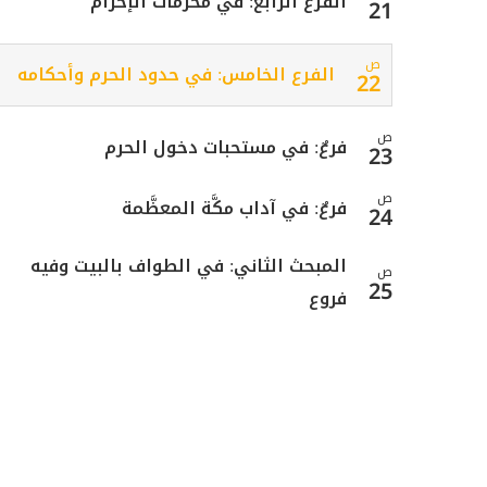
الفرع الرابع: في محرّمات الإحرام
21
ص
الفرع الخامس: في حدود الحرم وأحكامه
22
ص
فرعٌ: في مستحبات دخول الحرم
23
ص
فرعٌ: في آداب مكَّة المعظَّمة
24
المبحث الثاني: في الطواف بالبيت وفيه
ص
25
فروع
ص
الفرع الأول في شروط الطواف وأحكامه
26
ص
الفرع الثاني: في واجبات الطواف
27
ص
الفرع الثالث: في قطع الطواف: