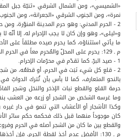
«الشميسي»، ومن الشمال الشرقي «ثنيّة جبل ال
نمرة»، ومن الجنوب الشرقي «الجعرانة»، ومن الجنوب 
2 - الحرم المدني: وهو حرم المدينة المنوّرة، ومن حد
و«ليلى»، وهو وإن كان لا يجب الإحرام له، إلا أنّه لا
ما يأتي استثناؤه، كما يحرم صيده مطلقاً على الأح
م ـ 129: يحرم على المحلّ والمُحرِم معاً في الحرم المكّي ارتكاب أمرين
1 - صيد البرّ، كما تقدّم في محرّمات الإحرام
.
2 - قلع كل شيء نَبَت في الحرم، أو قطعُه، من شج
بالنحو المتعارف، كما لا بأس بأن تُترك الدوابّ 
حرمة القلع والقطع نبات الإذخر والنخل وشجر الفا
وما غرسه الشخص من الشجر أو زرعه من العشب بن
وكذا الأشجار أو الأعشاب التي تنمو في دار غيره وم
كان موجوداً منهما قبل ذلك فحكمه حكم سائر الأش
والقطع بين ما كان من الشجر أصله في الحرم وفروع
م ـ 130: الأفضل عدم أخذ لقطة الحرم، فإن أ