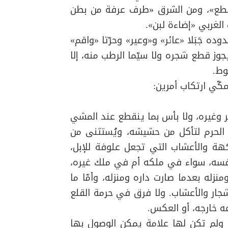
مقطع»، ومن الشرق «طرف عرفة من بطن
الغربي «إضاءة لبن».
وده جَبَلا «عائر» و«وعير» وحرّتا «واقم»
 يجوز قطع شجره ولا سيّما الرطب منه، إلا
وط
.
:
ر وغيره، ولا بأس بما ينقطع عند المشي
في الحرم لتأكل من حشيشه، ويُستثنى من
كهة والأعشاب التي تجعل علوفة للإبل،
فسه، سواء في ملكه أم في ملك غيره،
نزله بعدما صارت داره ومنزله، وأمّا ما
جار والأعشاب. ولا فرق في حرمة القلع
ه خارجه، أو العكس
.
خذها ولم تكن لها علامة يمكن الوصول بها