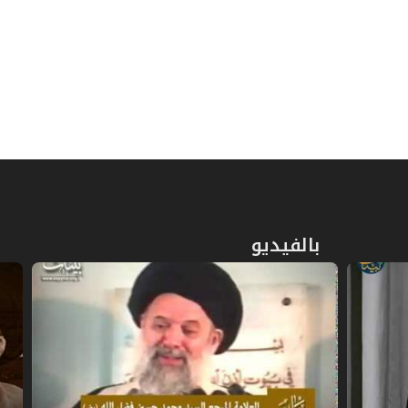
المبحث الأول: في الإحرام لحجّ التَّمتُّع فيه
ص
42
فرع
ص
فرعٌ: في آداب الإحرام للحجّ
43
المبحث الثاني: في الوقوف بعرفات فيه
ص
44
فرع
ص
فرعٌ: في آداب الوقوف بعرفات
بالفيديو
45
المبحث الثالث: في الوقوف بمزدلفة
ص
46
(المشعر الحرام) فيه فروع
ص
فرعٌ: في حكم إدراك الوقوفين أو أحدهما
47
ص