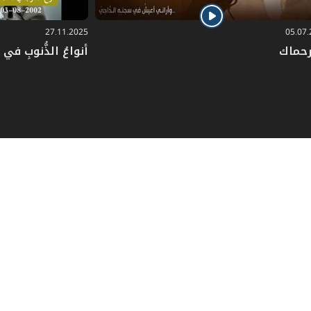
27.11.2025
05.07
رحماك
أنواعُ الذُّنوبِ في دُ