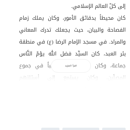
إلى كلّ العالم الإسلامي.
كان محيطاً بدقائق الأمور، وكان يملك زمام
الفصاحة والبيان، حيث يجعلك تدرك المعاني
والمراد. في مسجد الإمام الرضا (ع) في منطقة
بئر العبد، كان السيِّد فضل الله يؤمّ النَّاس
جماعة، وكان يلقي هناك خطباً في جموع
اقرأ المزيد
المصلّين، وكان يستمع إلى أسئلتهم
واستفساراتهم. كما كان في هذا المسجد،
وفي فترة الصّباح، يلقي على طلبته دروس
الفقه المعمَّق. لكن كلّ هذه الفعاليات لم تكن
تمنعه من أن يخصِّص ما يقارب السَّاعتين أو يزيد