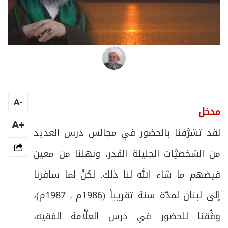
الشيخ أحمد عابديني
A
-
مدخل
+A
لقد تشرَّفنا بالحضور في مجالس درس العديد
من الشخصيَّات الجليلة القدر، ونهلنا من معين
فيضهم ما شاء الله لنا ذلك. لكنْ لما سافرنا
إلى لبنان لمدّة سنة تقريباً (1986م ـ 1987م)،
وفِّقنا للحضور في درس العلَّامة الفقيه،