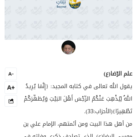
العلامة المرجع السيد محمد حسين فضل الله
علم الرّضا(ع)
A
-
يقول الله تعالى في كتابه المجيد: {
إِنَّمَا يُرِيدُ
+A
اللهُ لِيُذْهِبَ عَنْكُمُ الرِّجْسَ أَهْلَ البَيْتِ وَيُطَهِّرَكُمْ
تَطْهِيرًا
}(الأحزاب:33).
من أهل هذا البيت ومن أئمتهم، الإمام علي بن
موسى الرضا(ع)، الذي تصادف ذكرى وفاته في