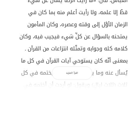
العباس، قال: «ما رأيت الرضا يُسأل عن شيء
قطّ إلا علمه، ولا رأيت أعلم منه بما كان في
الزمان الأوَّل إلى وقته وعصره، وكان المأمون
يمتحنه بالسؤال عن كلِّ شيء فيجيب فيه، وكان
كلامه كله وجوابه وتمثّله انتزاعات من القرآن ـ
بمعنى أنّه كان يستوحي آيات القرآن في كل ما
يُسأل عنه وما يجيب فيه ـ وكان يختمه في كل
اقرأ المزيد
ثلاث (ثلاث ليالٍ) ويقول:
لو أردت أن أختمه في
أقرب من ثلاث لختمت، ولكني ما مررت بآية قطّ
إلا فكّرت فيها، وفي أيّ شيء أنزلت، وفي أي
وقت، فلذلك صرت أختمه في كلّ ثلاث
».