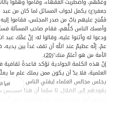
وغمّهم، واضطربت الفقهاء، وقاموا وهمُّوا بالا
جعفر(ع) يكمل لجواب المسائل لما كان من عبد ال
فَفُتِح عليهم بابٌ من صدر المجلس، فقاموا إل
وأمسك الناس كلُّهم، فقام صاحب المسألة فسأله
ودعوا له وأثنوا عليه، وقالوا له: إنَّ عمَّك عبد ا
عمّ، إنَّه عظيمٌ عند الله أن تقف غداً بين يديه، 
الأمة من هو أعلمُ منك"(
20
).
إنّ هذه الكلمة الجوادية تؤكد قاعدةً ثقافية 
العلمية، فلا بدّ أن يكون ممن يملك علم ما يعل
يجلس مجالس العلماء ليفتي الناس بما لا يعلم
اقرأ ال
يقودهم إلى الضلال، لا سيّما أن هذا المجلس هو
مجلس أهل البيت الذين عوّدوا الناس على أن يج
يزول الشك عنهم بذلك، وتذهب الحيرة من أفكا
النظرة السلبيّة إلى أهل البيت باعتباره منه، 
يمكن للناس أن يرجعوا إلى العالم بالأحكام، وهو 