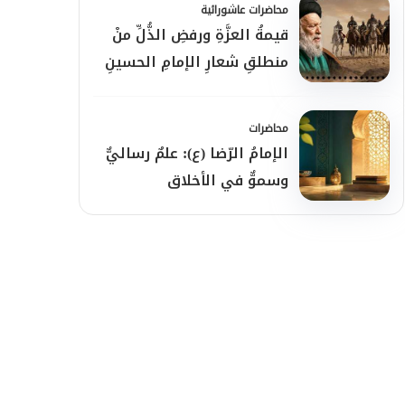
محاضرات عاشورائية
قيمةُ العزَّةِ ورفضِ الذُّلِّ منْ
منطلقِ شعارِ الإمامِ الحسينِ
(ع)
محاضرات
الإمامُ الرّضا (ع): علمٌ رساليٌّ
وسموٌّ في الأخلاق