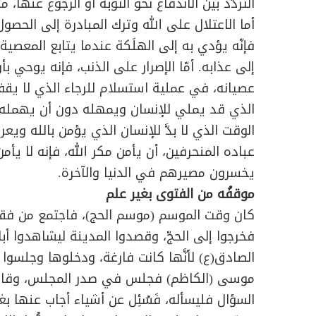
التردّد بين الاندفاع نحو التوبة أو الرجوع عنها،
أما الاعتلال على الله وترك المبادرة إلى الحص
فإنّه يؤدي به إلى الهلَكة عندما يتابع المعص
إلى عذابه. أمّا الإصرار على الذنب، فإنه يوحي بأ
عصيانه، في عملية استسلام للرجاء الذي لا يقف 
الذي قد يملي للإنسان ويمهله دون أن يهمله، 
الوقت الذي لا بدَّ للإنسان الذي يؤمن بالله 
عباده المنحرفين، أن يأمن مكر الله، فإنه لا يأ
يخسرون مصيرهم في الدنيا والآخرة.
موقفُه من الفتوى بغير علم
كان وقت الموسم (موسم الحج)، فاجتمع من فقهاء
فخرجوا إلى الحجّ، وقصدوا المدينة ليشاهدوا أبا 
الصادق(ع) لأنَّها كانت فارغة، ودخلوها وجلسوا
موسى (الكاظم) فجلس في صدر المجلس، وقام منا
السؤال فليسأله، فَسُئِل عن أشياء أجاب عنها بغ