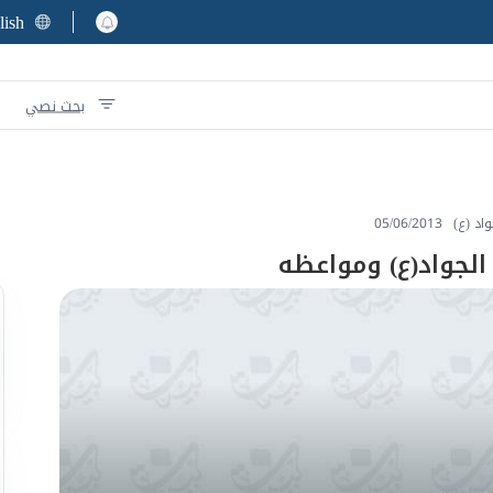
lish
بحث نصي
واد (ع)
05/06/2013
 الجواد(ع) ومواعظه