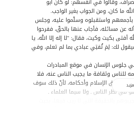
نصراف، وقالوا في أنفسهم: لو كان أبو
له ما كان، ومن الجواب بغير الواجب.
يه بأجمعهم واستقبلوه وسلّموا عليه، وجلس
 عن مسائله، فأجاب عنها بالحقّ، ففرحوا
لله أفتى بكيت وكيت، فقال: "لا إله إلا الله، يا
فيقول لك: لِمَ تُفتِي عبادي بما لم تعلم، وفي
في جلوس الإنسان في موقع المبادرات
ّمه للناس وثقافة ما يجيب الناس عنه، فلا
 من حقائق الإسلام وأحكامه، لأنّ ذلك سوف
مزيد
 في نظر الناس ـ ولا سيما العلماء ـ
يبوهم بالحقيقة التي لا ريب فيها، بحيث
رهم، ما يجعل جلوس الجاهل سبباً في
ويؤدي إلى فقدان الثقة بهم، في الوقت الذي
الإمام الجواد، الذي يتميز عنه ـ عن عمّه ـ