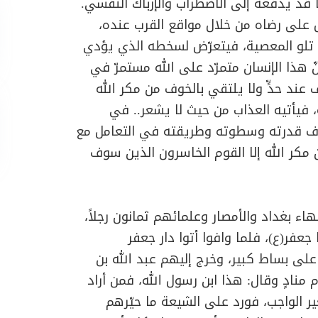
 ما قد يدفعه إلى الاضطراب والإرباك النفسي.
ول على رضاه من خلال مواقع القرب عنده،
ية تلو المعصية، فيتعرّض لسخطه الذي يؤدي
نّ هذا الإنسان متمرّد على الله مستمرّ في
عند حدٍّ ولا يلتقي بالخوف من مكر الله
فيأتيه العذاب من حيث لا يشعر.. في
ويعرف قدرته وسطوته وطريقته في التعامل مع
من مكر الله إلا القوم الخاسرون الذين سوف
 بغداد والأمصار وعلمائهم ثمانون رجلاً،
جعفر(ع)، فلما وافوا أتوا دار جعفر
 على بساط كبير، وخرج إليهم عبد الله بن
دٍ وقال: هذا ابن رسول الله، فمن أراد
ير الواجب، فورد على الشيعة ما حيّرهم