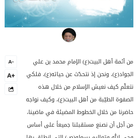
العلامة المرجع السيد محمد حسين فضل الله
من أئمة أهل البيت(ع) الإمام محمد بن علي
A
-
الجواد(ع)، ونحن إذ نتحدّث عن حياته(ع)، فلكي
+A
نتعلّم كيف نعيش الإسلام من خلال هذه
الصفوة الطيّبة من أهل البيت(ع)، وكيف نواجه
حاضرنا من خلال الخطوط المضيئة في ماضينا،
من أجل أن نصنع مستقبلنا جميعاً على أساس
وحي الله وتعاليم رسوله(ص) التي انطلق بها