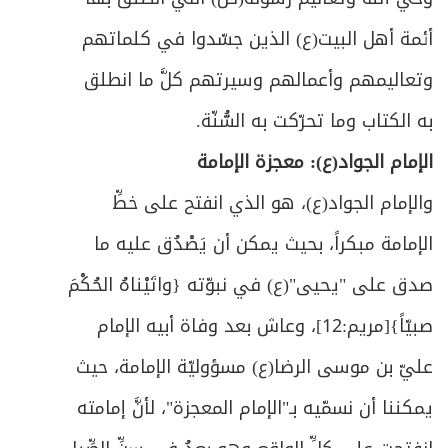
أئمة أهل البيت(ع) الذين جسّدوا في كلماتهم
وتعاليمهم وأعمالهم وسيرتهم كلَّ ما انطلق
به الكتاب وما تحرّكت به السُّنّة.
الإمام الجواد(ع): معجزة الإمامة
والإمام الجواد(ع)، هو الذي انفتح على خطِّ
الإمامة مبكراً، بحيث يمكن أن يَصْدُق عليه ما
صدق على "يحيى"(ع) في نبوّته {
واتَيْناهُ الحُكْمَ
صبيّاً
}[مريم:12]، وعاش بعد وفاة أبيه الإمام
عليّ بن موسى الرضا(ع) مسؤوليّة الإمامة، حيث
يمكننا أن نسمّيه بـ"الإمام المعجزة"، لأنَّ إمامته