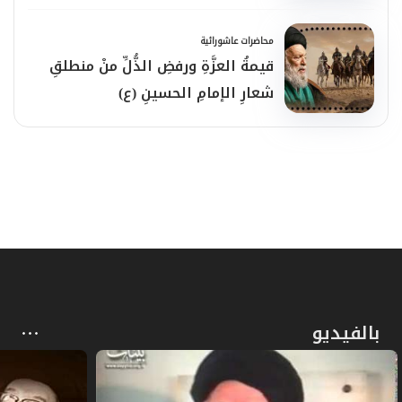
محاضرات عاشورائية
قيمةُ العزَّةِ ورفضِ الذُّلِّ منْ منطلقِ
شعارِ الإمامِ الحسينِ (ع)
بالفيديو