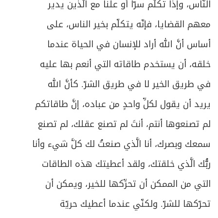
النَّاس، وإذا تكلَّم سرّاً أو علناً مع الَّذين يدير
معهم القضايا، فإنّه يتكلّم بخير الناس، على
أساس أنَّ الله أراد للإنسان في الحياة عندما
خلقه، أن يستخدم طاقاته التي أنعم بها عليه
في طريق الخير لا في طريق الشرّ. كأنَّ الله
يريد أن يقول لكلِّ واحدٍ من عباده، إنَّ طاقاتكم
لم تصنعوها أنتم، أنتَ لم تصنع عقلك، لم تصنع
سمعك وبصرك، أنا الَّذي صنعتُ لك كلَّ شيء وأنا
ربُّك الَّذي خلقتك، ولقد أعطيتك هذه الطاقات
التي من الممكن أن تحرِّكها للخير، ويمكن أن
تحرّكها للشرّ. ولكنّي عندما أعطيك حريّة