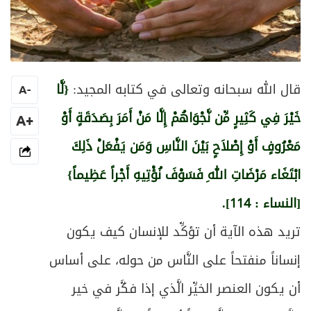
قال الله سبحانه وتعالى في كتابه المجيد:
{لَّا
A
-
خَيْرَ فِي كَثِيرٍ مِّن نَّجْوَاهُمْ إِلَّا مَنْ أَمَرَ بِصَدَقَةٍ أَوْ
+A
مَعْرُوفٍ أَوْ إِصْلاَحٍ بَيْنَ النَّاسِ وَمَن يَفْعَلْ ذَلِكَ
ابْتَغَاء مَرْضَاتِ اللهِ فَسَوْفَ نُؤْتِيهِ أَجْراً عَظِيماً}
[النساء : 114].
تريد هذه الآية أن تؤكِّد للإنسان كيف يكون
إنساناً منفتحاً على النَّاس من حوله، على أساس
أن يكون العنصر الخيِّر الَّذي إذا فكَّر في خير