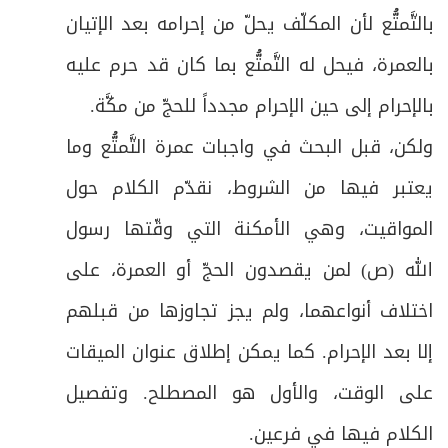
الفرع الثالث: في قطع الطواف:
28
بالتَّمتُّع لأن المكلّف يحلّ من إحرامه بعد الإتيان
ص
بالعمرة، فيحل له التَّمتُّع بما كان قد حرم عليه
الفرع الرابع: في النقصان والزيادة في الطواف
29
بالإحرام إلى حين الإحرام مجدداً للحجّ من مكَّة
.
ص
الفرع الخامس: في أحكام الشك في الطواف
30
ولكن، قبل البحث في واجبات عمرة التَّمتُّع وما
ص
الفرع السادس: في أحكام الخلل في الطواف
31
يعتبر فيها من الشروط، نقدّم الكلام حول
ص
المواقيت، وهي الأمكنة التي وقّتها رسول
المبحث الثالث: في صلاة الطواف وفيه فرع
32
الله
(ص)
لمن يقصدون الحجّ أو العمرة، على
ص
فرعٌ: في آداب الطواف وصلاته
33
اختلاف أنواعهما، ولم يجز تجاوزها من قبلهم
ص
المبحث الرابع: في أحكام الحيض والاستحاضة
34
إلا بعد الإحرام. كما يمكن إطلاق عنوان الميقات
على الوقت، والأول هو المصطلح. وتفصيل
ص
المبحث الخامس: في السعي و فيه فروع
35
الكلام فيها في فرعين
.
ص