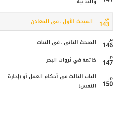
والنباتيّة
ص
المبحث الأول ـ في المعادن
143
ص
المبحث الثاني ـ في النبات
146
ص
خاتمة في ثروات البحر
147
الباب الثالث في أحكام العمل أو (إجارة
ص
150
النفس)
ص
مبحث في ما يحرم من الأعمال وما يحل
160
ص
الأول ـ أخذ الأجرة على الأعمال الدينية
161
ص
الثاني ـ معاونة الكفار وبناء معابدهم