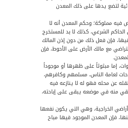
ائية لتضع يدها على ذلك المعدن
ض فيه مملوكة؛ وحكم المعدن أنه لا
 الحاكم الشرعي، كذلك لا بد للمستخرج
يها، فإن فعل ذلك من دون إذن المالك
لتراضي مع مالك الأرض على الأحوط، فإن
لمعدن.
ت، إما مبثوثاً على ظهرها أو موجوداً
حات لعامة الناس، مسلمهم وكافرهم،
نقله عن محله فهو له لا ينازعه فيه
 بقي منه في موضعه يبقى على إباحته،
لأراضي الخراجية، وهي التي يكون نفعها
ا، فإن المعدن الموجود فيها مباح