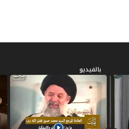
الأول : في لزوم العقد
212
ص
الثاني ـ في موارد الفسخ
214
ص
أولاً ـ الفسخ بالخيار
215
ص
ثانياً ـ الفسخ بغير الخيار
219
ص
فائدة في أثر الفسخ على الأجرة
221
بالفيديو
المبحث الثالث ـ في أحكام أداء العمل
ص
222
وتسليمه
المبحث الرابع ـ في أحكام التلف
ص
232
والإفساد
ص
الفصل الثالث في المزارعة والمساقاة