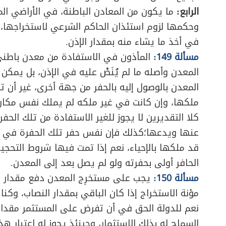
الرابع:
ما يكون من المعادن الباطنة، في الأراضي المو
وحكمها لزوم استئذان الحاكم الشرعي لاستخراجها، 
في أخذ ما يشاء منه بمقدار الإذن.
مسألة 149:
المأذون في الاستفادة من معدن باطني
المعدن وأصله ما لم يُنَصْ عليه في الإذن، بل يمكن
المعدن بالوصول إليه بالحفر من جهة أخرى، غير أن ت
ملكها، وإن كانت في غير ملكه لم يملك نفس مكان 
كلا التقديرين لا يجوز للغير الاستفادة من تلك الحف
عنها ويدعها؛كذلك فإن نفس حفر تلك الحفرة في الأرض
قد ملكها بالإحياء، نعم إذا تمت فيها شروط التحج
الحافر أولى بحفرته ولو لم يصل بعد إلى المعدن.
مسألة 150:
يجب على مستخرِج المعدن دفع مقدار ا
مؤنة الاستخراج إذا كان الباقي بمقدار النصاب، وكن
نعم للدولة الحق في أن تفرض على المستثمر مقداراً 
السماح له بذلك الاستثمار، وحينئذ يجوز له اعتبار هذ