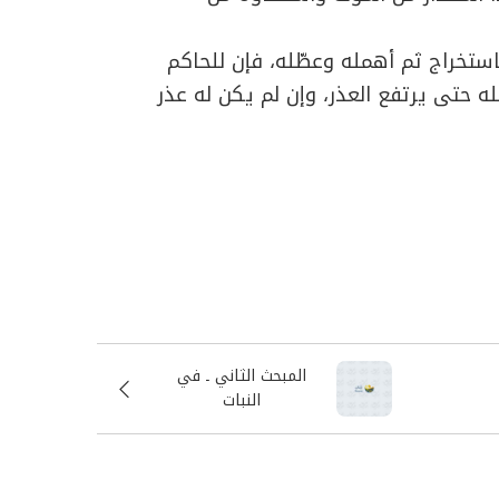
ستخراج ثم أهمله وعطّله، فإن للحاكم
ه حتى يرتفع العذر، وإن لم يكن له عذر
المبحث الثاني ـ في
النبات