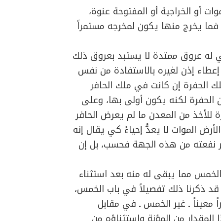
ات أو الخراجية أو المفتوحة عنوة،
فما يخرج منها يكون لمخرجه مستمراً
 له عروق ممتدة لا يستبد بعروق ذلك
 إعطاء إذن لغيره بالاستفادة من نفس
لك الحفرة إن كانت في ملك الحافر
الحفرة لكنه يكون أولى بها، وعلى
رة للأخذ من المعدن ما لم يعرض الحافر
 الموات لا يعدُّ إحياءً كي يقال إنه
ير نفعته من هذه الجهة فحسب، بل إن
لخمس مما يبقى له منه بعد استثناء
ا قد ذكرنا ذلك تفصيلاً في باب الخمس،
معيناً ـ غير الخمس ـ في مقابل
ا المقدار من المؤنة واستثناؤه من