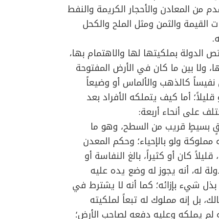
دم من المعادن والأحجار الكريمة والنفط
ات القيمة والثمن ومثل الملح والكحل
.
ص الدولة بملكيتها لها والاهتمام بها،
، ولا بين ما كان في الأرض المفتوحة
 نفيساً كالذهب والألماس أو وضيعاً
قليلاً؛ أما كيف يتملكه الأفراد بعد
لف على أنحاء أربعة:
ٍ بسيطٍ قريب من السطح، وهو ما
 مملوكة ولو بالإحياء؛ وحكم المعدن
لاً كان أو كثيراً، بالغ النفاسة أو
ة له، أنه يجوز له وضع يده عليه
بذل شيء بإزائه؛ كما أنه لا يشترط في
ك، بل إنه مملوك له تبعاً لملكيته
ه لم يملكه وعليه دفعه لصاحب الأرض؛