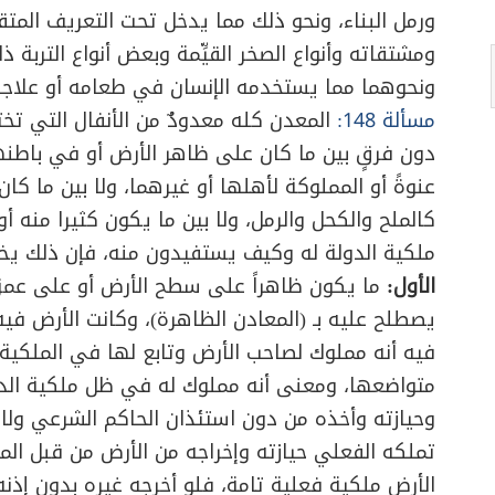
ورمل البناء، ونحو ذلك مما يدخل تحت التعريف المتق
ومشتقاته وأنواع الصخر القيِّمة وبعض أنواع التربة ذ
ونحوهما مما يستخدمه الإنسان في طعامه أو علاجه
مسألة 148:
المعدن كله معدودٌ من الأنفال التي تخت
دون فرقٍ بين ما كان على ظاهر الأرض أو في باطنها
عنوةً أو المملوكة لأهلها أو غيرهما، ولا بين ما كان
كالملح والكحل والرمل، ولا بين ما يكون كثيرا منه أو 
ملكية الدولة له وكيف يستفيدون منه، فإن ذلك يخت
الأول:
ما يكون ظاهراً على سطح الأرض أو على عمق
يصطلح عليه بـ (المعادن الظاهرة)، وكانت الأرض فيه
فيه أنه مملوك لصاحب الأرض وتابع لها في الملكية، قلي
متواضعها، ومعنى أنه مملوك له في ظل ملكية الدول
وحيازته وأخذه من دون استئذان الحاكم الشرعي ولا 
تملكه الفعلي حيازته وإخراجه من الأرض من قبل المال
الأرض ملكية فعلية تامة، فلو أخرجه غيره بدون إذن