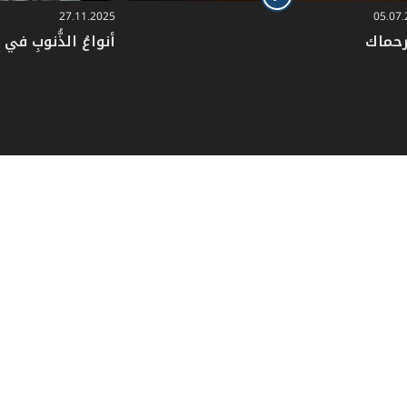
27.11.2025
05.07
رحماك
أنواعُ الذُّنوبِ في دُ