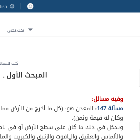
lish
بحث نصي
كتب للمطال
المبحث الأول ـ 
وفيه مسائل:
مسألة 147
:
المعدن هو: (كل ما أخرج من الأرض مما 
وكان له قيمة وثمن).
ويدخل في ذلك ما كان على سطح الأرض أو في باطن
والألماس والعقيق والياقوت والزئبق والكبريت والملح