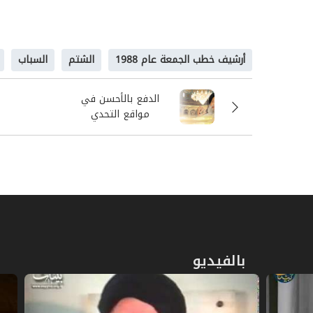
المسؤول بانفعال، فرق بين أن يكون الفرد ال
بمشكلة بينه وبين فرد آخر، يستطيع الناس حلّه
أرشيف خطب الجمعة عام 1988
الشتم
السباب
المسؤول عندما يشفي غيظه فإنَّ المشكلة تتوسَّع
السلبية إلى شيءٍ كبير يقف الناس كلّهم ليواجهوه
الدفع بالأحسن في
موقف الإسلام من الكلام
مواقع التحدي
لقد كان الإسلام واضحاً في هذه المسألة، الإسلام
عرفت أنّ ذلك لا يؤدّي إلى أيّة مشكلة، ولو صغير
الطيّبة، كما تريدون أن يقولوا لكم حسناً
{وَقُل لِّعِ
بَيْنَهُمْ إِنَّ الشَّيْطَانَ كَانَ لِلإِنْسَانِ عَدُوّاً مُّبِيناً}
[الإسراء:
بِالَّتِي هِيَ أَحْسَنُ فَإِذَا الَّذِي بَيْنَكَ وَبَيْنَهُ عَدَاوَةٌ كَأَنَّهُ
تفتح قلوبهم عليك، وتفتح عقولكم عليك، وتفتح 
قد لا تطيق ذلك ولكن الله يقول:
{وَمَا يُلَقَّاهَا إِلَّا ا
بالفيديو
العصبي الذي يحاول الآخرون أن يثيروك من خلاله، 
وَمَا يُلَقَّاهَا إِلَّا ذُو حَظٍّ عَظِيمٍ}
[فصلت: 35] إ