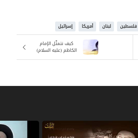
عادي يريد أن يشفي غيظه فقد يشفي غيظه
ا كأيّة مشكلة صغيرة في المجتمع، ولكنَّ
فلسطين
لبنان
أمريكا
إسرائيل
 ويعجز الناس عن حلّها، وقد تؤدّي نتائجها
.
كيف نتمثَّل الإمام
الكاظم (عليه السلام)
 يمنعك من أن تشفيَ غيظك بالكلام، إلاّ إذا
في واقعنا؟!
ة، وقولا للنّاس حسناً، قولوا للنّاس الكلمة
بَادِي يَقُولُواْ الَّتِي هِيَ أَحْسَنُ إِنَّ الشَّيْطَانَ يَنزَغُ
 53]،
{وَلَا تَسْتَوِي الْحَسَنَةُ وَلَا السَّيِّئَةُ ادْفَعْ
 وَلِيٌّ حَمِيمٌ}
[فصّلت: 34]. قل للنّاس الكلمة التي
حياتهم عليك، وتفتح مواقفهم على مواقفك،
لَّذِينَ صَبَرُوا}
اضبط أعصابك، اصبر على كلّ التوتّر
اصبر على ذلك كلّه
{وَمَا يُلَقَّاهَا إِلَّا الَّذِينَ صَبَرُوا
نَّ العداوة مرض، وكما تصبر أنت على مرضك مدّة طويلة