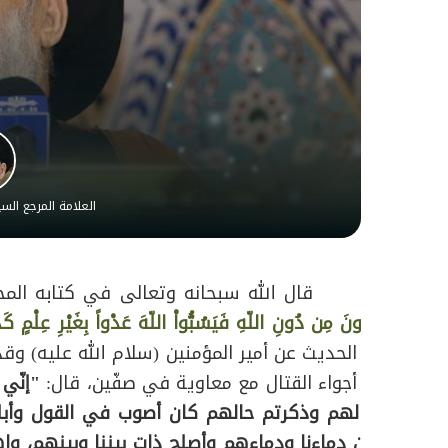
العلامة المرجع ال
قال الله سبحانه وتعالى في كتابه المجي
يَدْعُونَ مِن دُونِ اللّهِ فَيَسُبُّواْ اللّهَ عَدْواً بِغَيْرِ عِلْمٍ كَذَلِك
في الحديث عن أمير المؤمنين (سلام الله عليه) وقد
في أجواء القتال مع معاوية في صفّين، قال:
"إنّي 
أعمالهم وذكرتم حالهم كان أصوب في القول وأبلغ 
احقن دماءنا ودماءهم وأصلح ذات بيننا وبينهم، وا