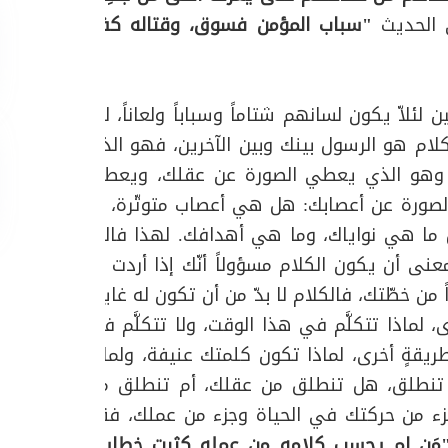
 الحديث
"سباب المؤمن فسوق، وقتاله كفر،
لئلاّ يكون لسانهم شتاماً وسباباً ولعاناً، لأنَّ
لكلام هو الرسول بينك وبين الآخرين، فهو الذي
ين، وهو الذي يعطي الصورة عن عقلك، ويعطي
صورة عن أعصابك: هل هي أعصاب متوتّرة، أم
ا هي نواياك، وما هي أهدافك. لهذا فالله
عنى أن يكون الكلام مسؤولاً أنّك إذا أردت أن
ً من خطّتك، فالكلام لا بدّ من أن تكون له غاية،
رى، لماذا تتكلَّم في هذا الوقت، ولا تتكلَّم في
 بطريقةٍ أخرى، لماذا تكون كلمتك عنيفة، ولماذا
 تنطلق، هل تنطلق من عقلك، أم تنطلق من
مك جزء من حركتك في الحياة وجزء من عملك، فقد
مَن لم يحسب كلامه من عمله كثرت خطاياه