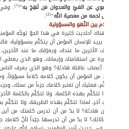
(1)
ويرعوي عن الغيّ والعدوان مَن لَهِجَ به"
. وفي
(2)
وأكل لحمه من معصية الله"
.
الكلام بين اللّهو والمسؤولية
إنَّ هناك أحاديث كثيرة في هذا الجوّ توجِّه المؤمنين 
الله يريد للإنسان المؤمن أن يتكلَّم بمسؤولية، فا
يعرِّف الآخرين ما عندك، ويعرّفك ما عند الآخر
الصورة عن استقامتك وإيمانك، وهو الذي يعطي ال
هي أعصاب عاقلة هادئة؟ وهو الذي يعرف الناس م
يريد من المؤمن أن يكون كلامه كلاماً مسؤولاً، وم
تتكلَّم، فعليك أن تعتبر كلامك جزءاً من عملك، وجزءا
لماذا تتكلَّم بهذه الكلمة، ولا تتكلَّم بالكلمة الأخ
وقتٍ آخر، لماذا تتكلَّم بهذه الطريقة، ولا تتكلَّم
تكون هادئة؟ لا بدّ من أن تدرس كلمتك من أين
انفعالاتك؟ لا بدّ من أن تدرسها جيّداً لأنَّ كلا
ورد في حديث أمير المؤمنين (سلام الله عليه):
"