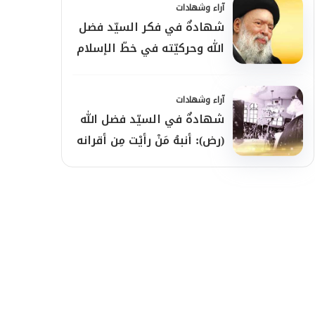
آراء وشهادات
شهادةٌ في فكر السيّد فضل
الله وحركيّته في خطّ الإسلام
آراء وشهادات
شهادةٌ في السيّد فضل الله
(رض): أنبهُ مَنْ رأيْت مِن أقرانه