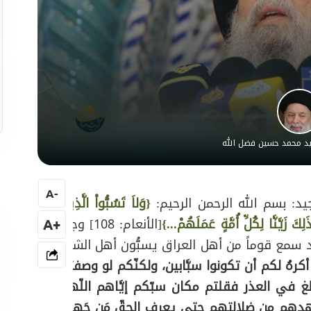
سيد محمد حسين فضل الله
A
-
د: بسم الله الرحمن الرحيم:
{وَلاَ تَسُبُّواْ الَّذِينَ
َ زَيَّنَّا لِكُلِّ أُمَّةٍ عَمَلَهُمْ...}
[الأنعام: 108] وجاء
+A
 سمع قوماً من أهل العراق يسبُّون أهل الشام
أكرهُ لكم أن تكونوا سبَّابين، ولكنّكم لو وصفتم
في العذر فقلتم مكان سبّكم إيَّاهم اللّهم
هدهم من ضلالتهم حتى يعرف الحقّ مَن جَهِلَه