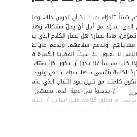
ام شيئاً تتحرّك به، لا بدّ أن تدرس ذلك، وعلى
 الذي يتحرّك من أجل أن يحلّ مشكلة، وهناك
كمؤمن، ماذا تختار؟ هل تختار الكلام الذي يحلّ
 قضاياهم، وتدعم سلامهم، وتدعم غاياتهم
لناس لا يعنون لكَ شيئاً، القضايا الكبيرة في
ً. إذا كنتَ مسلماً فلا يجوز أن يكون كلّ همّك أن
دَّ الكلمة بأقسى منها، سبَّك شخص وتريد أن
ن تكون كلمتك من قبيل عود الثقاب الذي يشعل
اس إلى أن يدخلوا في لعبة الدم. تشتهي أنْ
مزيد
 الواقع، أو تطلق كلامك على أساس أن تشفيَ
 إذا كنت إنساناً مسؤولاً، ينتظر الناس كلمته
انت الكلمة تثير الأعصاب، أو يحرِّكوا سيوفهم
ما إلى ذلك، فإنَّ المسؤولية تكون أكبر، وإنَّ
ّم الإنسان العادي بانفعال، وبين أنْ يتكلَّم