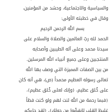
والسياسية والاجتماعية، وحشد من المؤمنين،
وقال في خطبته الأولى:
بسم الله الرحمن الرحيم
الحمد لله ربّ العالمين والصلاة والسلام على
سيدنا محمد وعلى آله الطيبين وأصحابه
المنتجبين وعلى جميع أنبياء الله المرسلين.
من بين الصفات المميزة التي وصف بها الله
تعالى رسوله العظيم محمداً (ص)، هي أنه كان
على خُلق عظيم، {وإنك لعلى خُلق عظيم}،
{فبما رحمة من الله لنت لهم ولو كنت فظاً
غليظ القلب لانفضّوا من حولك}، {لقد جاءكم