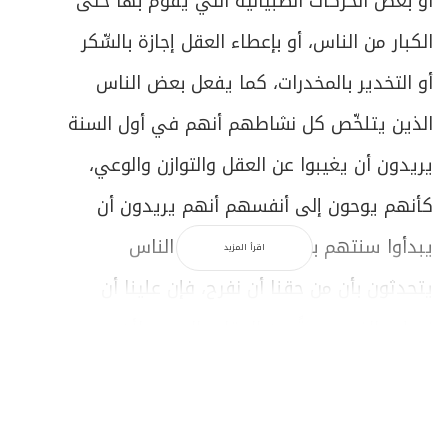
أو بعض الحركات الصبيانية التي يقوم بها حتى
الكبار من الناس، أو بإعطاء العقل إجازة بالسِّكر
أو التخدير بالمخدرات، كما يفعل بعض الناس
الذين يتلخّص كل نشاطهم أنهم في أول السنة
يريدون أن يغيبوا عن العقل والتوازن والوعي،
كأنهم يوحون إلى أنفسهم أنهم يريدون أن
يبدأوا سنتهم باللاعقل، وإذا كان الناس
اقرأ المزيد
يتحدثون بأن من حقنا أن نفرح، فإن علينا أن
نعطي الفرح جرعةً من العقل والوعي، لأن
إعطاءه جرعةً من الجنون يجعله مجرد تقلصات
في المشاعر والأحاسيس.