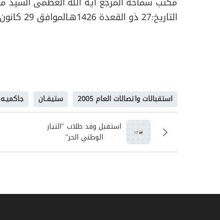
مكتب سماحة المرجع آية الله العظمى السيد م
التاريخ:
27
ذو القعدة 1426هـالموافق
29
كانون الأ
استقبالات واتصالات العام 2005
ستيفـان
جاكميـه
استقبل وفد طلاب "التيار
الوطني الحر"