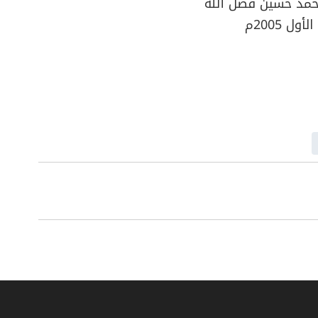
حمد حسين فضل الله
ول 2005م