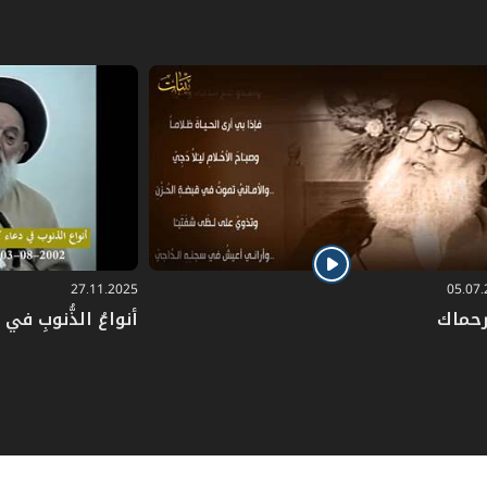
27.11.2025
05.07
رحماك
أنواعُ الذُّنوبِ في دُ