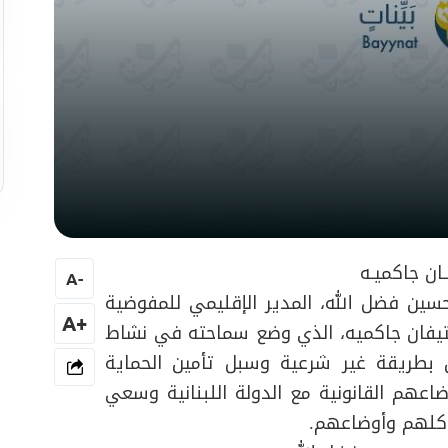
ان جاكميـه
A
-
سين فضل الله، المدير الإقليمي للمفوضية
+A
ستيفان جاكميه، الذي وضع سماحته في نشاط
ن بطريقة غير شرعية وسبل تأمين الحماية
عهم القانونية مع الدولة اللبنانية وسعي
شاكلهم وأوضاعهم.