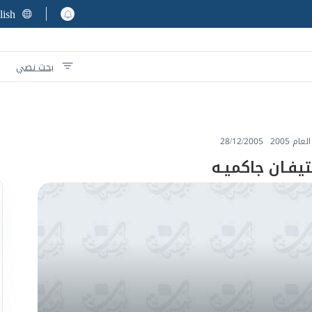
lish
بحث نصي
ام 2005
28/12/2005
فـان جاكميـه