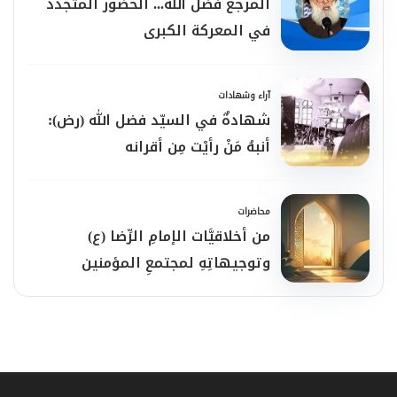
المرجع فضل الله... الحضور المتجدّد
في المعركة الكبرى
آراء وشهادات
شهادةٌ في السيّد فضل الله (رض):
أنبهُ مَنْ رأيْت مِن أقرانه
محاضرات
من أخلاقيَّات الإمامِ الرِّضا (ع)
وتوجيهاتِهِ لمجتمعِ المؤمنين