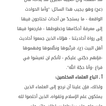
(عج) وهو يجيب هذا السائل: "
وأما الحوادث
الواقعة
- ما يستجدّ من أحداث تحتاجون فيها
إلى معرفة أحكامها وخطوطها -
فارجعوا فيها
إلى رواة أحاديثنا
- هؤلاء الذين جمعوا أحاديث
أهل البيت (ع)، فرتّبوها ونظّموها وفهموها
-
فإنهم حجّتي عليكم
- لأنكم لن تعيشوا في
فراغ -
وأنا حجّة الله
".
أ ـ اتباع العلماء المخلصين:
ولذلك، فإن علينا أن نرجع إلى العلماء الذين
يملكون علم الإسلام وتقواه، الذين أخلصوا لله