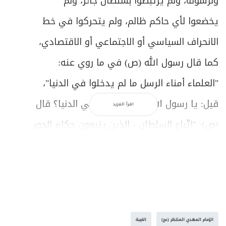
ولرسوله، ولم يرتبطوا بسلطان جائر، ولم
يخضعوا لأي حاكم ظالم، ولم يتحركوا في خط
الانحراف السياسي أو الاجتماعي أو الاقتصادي،
كما قال رسول الله (ص) في ما روي عنه:
"
العلماء أمناء الرسل ما لم يدخلوا في الدنيا
"،
قيل: يا رسول الله وما دخولهم في الدنيا؟ قال
اقرأ المزيد
(ص): "
اتّباع السلطان
- الذين يتبعون حكام الجور
ويبررون لهم أفعالهم، ويؤيدونهم في
مواقفهم وأوضاعهم، ويمنحونهم فتوى هنا
عندما يريدون فتوى بالحرب، وفتوى هناك
عندما يريدون فتوى بالسلم، بحيث يخضعون
الإمام المهدي المنتظر (عج)
الغيبة