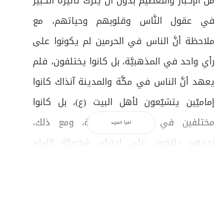
من الإكبار والتَّعظيم بدون أن يترك تأثيره الكبير
في عقول النَّاس وقلوبهم وحياتهم، مع
ملاحظة أنَّ الناس في الحرمين لم يكونوا على
رأي واحد في المذهبيَّة، بل كانوا يختلفون، فلم
يعهد أنَّ الناس في مكَّة والمدينة آنذاك كانوا
إماميّين يتشيّعون لأهل البيت (ع)، بل كانوا
مختلفين في آرائهم المذهبيَّة، ومع ذلك،
اقرأ المزيد
نجدهم يلتقون على احترام شخصيَّة الإمام
الهادي(ع)...
التَّصدِّي للانحرافات
تحرّك (ع) في حياة النّاس، بحيث يراقب ويتصدّى