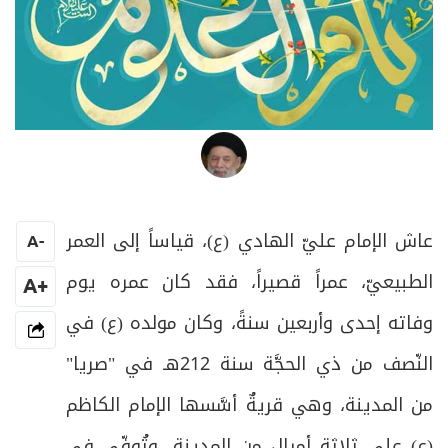
العلامة المرجع السيد محمد حسين فضل الله
عاش الإمام عليّ الهادي (ع)، قياساً إلى العمر
A
-
الطبيعيّ، عمراً قصيراً، فقد كان عمره يوم
+A
وفاته إحدى وأربعين سنةً، وكان مولده (ع) في
النّصف من ذي الحجَّة سنة 212هـ في "صريا"
من المدينة، وهي قريةٌ أسَّسها الإمام الكاظم
(ع) على ثلاثة أميال من المدينة، وتُوفّي في