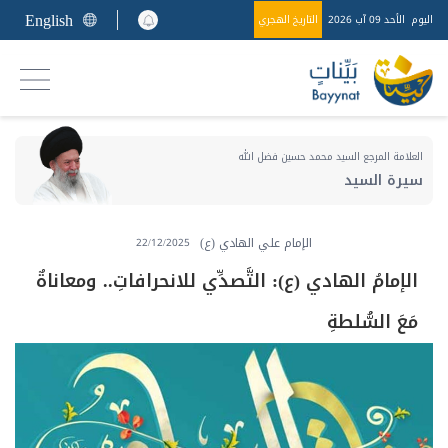
English
اليوم
الأحد 09 آب 2026
التاريخ الهجري
العلامة المرجع السيد محمد حسين فضل الله
سيرة السيد
الإمام علي الهادي (ع)
22/12/2025
الإمامُ الهادي (ع): التَّصدِّي للانحرافاتِ.. ومعاناةٌ
مَعَ السُّلطةِ