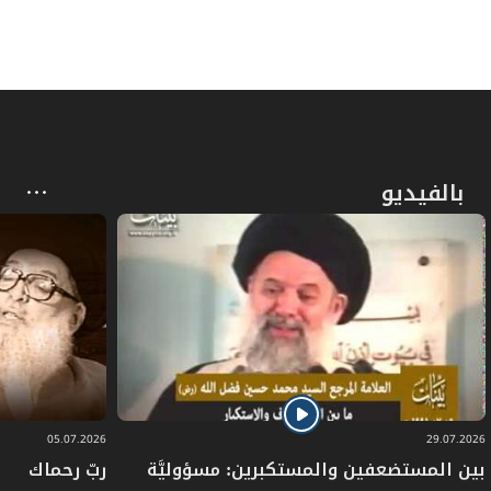
ـ أن يكون قد نذر الاعتكاف في أيام محدّدة
كالعشرة الأولى من رجب، واعتكف وفاءً بنذره،
فعليه أن يعيد اعتكافه، سواء كان نذره محدّداً
بتلك الأيام التي فسد فيها الاعتكاف بالذات
بالفيديو
كأن يكون قد حدّده بأيام الخميس والجمعة
والسبت من تلك الأيام العشرة، أو غير محدّد
بيوم خاص ضمن الأيام العشرة، غير أنَّ الإعادة
في حالة النذر المحدّد تسمى قضاءً لأنها تقع
بعد انتهاء الأمد المحدّد في النذر ولا يجب
فيها الفور، وأمّا في الحالة الثانية فالإعادة
05.07.2026
29.07.2026
عمل بالنذر ووفاء له في وقته المحدّد فيه
بين المستضعفين والمستكبرين: مسؤوليَّة
ربّ رحماك