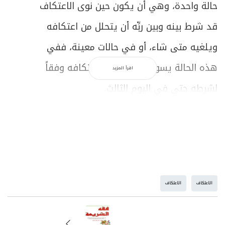
حالة واحدة، وهي أن يكون حين نوى الاعتكاف
قد شرط بينه وبين ربِّه أن يتحلل من اعتكافه
ويلغيه متى شاء، أو في حالات معينة، ففي
هذه الحالة يسوغ له أن يهدم اعتكافه وفقاً
اقرأ المزيد
لشرطه حتى في اليوم الثالث.
م ـ 1027: يختلف حكم المعتكف عند فساد
اعتكافه لأي سبب من الأسباب السابقة على
حالات:
الاعتكاف
الاعتكاف
أ
ـ أن يكون اعتكافه مستحباً عند البدء وقد فسد