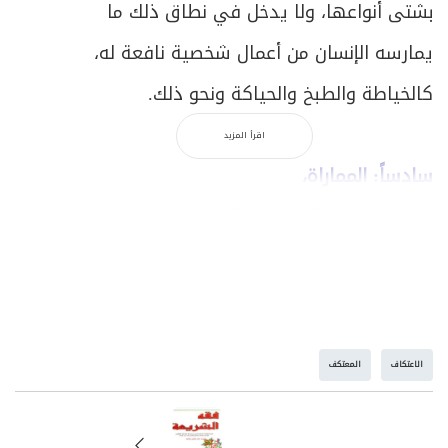
بشتى أنواعها، ولا يدخل في نطاق ذلك ما
يمارسه الإنسان من أعمال شخصية نافعة له،
كالخياطة والطبخ والحياكة ونحو ذلك.
اقرأ المزيد
سادساً: المماراة،
ونريد بها هنا المجادلة والمنازعة في قضية
معينة حبّاً بالظهور والفوز على الأقران، سواء
كانت وجهة نظر المعتكف صحيحة بذاتها أو لا،
وسواء كانت القضية المطروحة للجدال دينية أو
الاعتكاف
المعتكف
غير دينية؛ وأمّا إذا كان الجدال والنقاش بروح
موضوعية وبدافع إثبات الحقّ أو حرصاً على