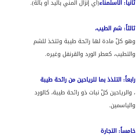
ثانياً: الاستمناء
(أي إنزال المني باليد أو بآلة).
ثالثاً: شم الطيب،
وهو كلّ مادة لها رائحة طيبة وتتخذ للشم
والتطيب، كعطر الورد والقرنفل وغيره.
رابعاً: التلذذ بما للرياحين من رائحة طيبة
، والرياحين كلّ نبات ذو رائحة طيبة، كالورد
والياسمين.
خامساً: التجارة