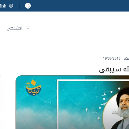
lish
بحث نصي
مكم
19/05/2015
ه سيبقى‎