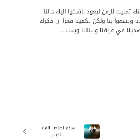
تمنيت للزمن ليعود لاشكوا اليك حالنا
 ويسموا بنا ولكن يكفينا فخرا ان فكرك
نا في عراقنا ولبناننا ويمننا...
سلام لصاحب القلب
الكبير