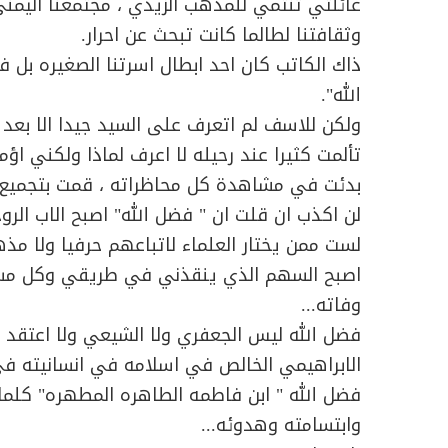
عائلتي تنتمي للمذهب الزيدي ، مجتمعنا اليمني
وثقافتنا لطالما كانت تبحث عن احرار.
ذاك الكاتب كان احد ابطال اسرتنا الصغيره بل 
الله".
ولكن للاسف لم اتعرف على السيد جيدا الا بعد و
تألمت كثيرا عند رحيله لا اعرف لماذا ولكني اؤم
بدئت في مشاهدة كل محاظراته ، قمت بتجميع كت
لن اكذب ان قلت ان " فضل الله" اصبح الاب الرو
لست ممن يختار العلماء لاتباعهم حرفيا ولا مذ
اصبح السهم الذي ينقذني في طريقي وكل مس
وفاته...
فضل الله ليس الجعفري ولا الشيعي ولا اعتقد 
الابراهيمي الخالص في اسلامه في انسانيته 
فضل الله " ابن فاطمه الطاهره المطهره" كلم
وابتسامته وهدوئه...