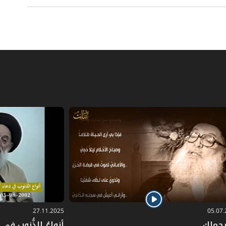
27.11.2025
05.07
رحماك
أنواعُ الذُّنوبِ في دُ