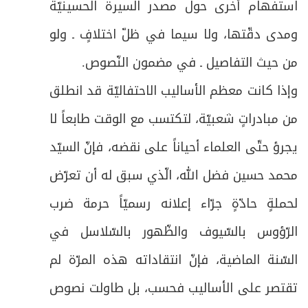
استفهام أخرى حول مصدر السيرة الحسينيّة
ومدى دقّتها، ولا سيما في ظلّ اختلافٍ ـ ولو
من حيث التفاصيل ـ في مضمون النّصوص.
وإذا كانت معظم الأساليب الاحتفاليّة قد انطلق
من مبادراتٍ شعبيّة، لتكتسب مع الوقت طابعاً لا
يجرؤ حتّى العلماء أحياناً على نقضه، فإنّ السيّد
محمد حسين فضل الله، الّذي سبق له أن تعرّض
لحملةٍ حادّةٍ جرّاء إعلانه رسميّاً حرمة ضرب
الرّؤوس بالسّيوف والظّهور بالسّلاسل في
السّنة الماضية، فإنّ انتقاداته هذه المرّة لم
تقتصر على الأساليب فحسب، بل طاولت نصوص