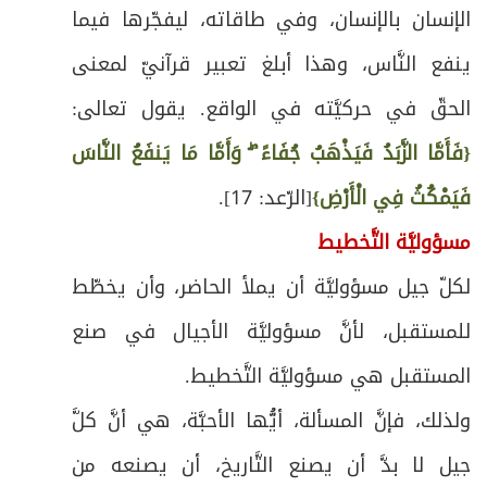
الإنسان بالإنسان، وفي طاقاته، ليفجّرها فيما
ينفع النَّاس، وهذا أبلغ تعبير قرآنيّ لمعنى
الحقّ في حركيَّته في الواقع. يقول تعالى:
{فَأَمَّا الزَّبَدُ فَيَذْهَبُ جُفَاءً ۖ وَأَمَّا مَا يَنفَعُ النَّاسَ
فَيَمْكُثُ فِي الْأَرْضِ}
[الرّعد: 17].
مسؤوليَّة التَّخطيط
لكلّ جيل مسؤوليَّة أن يملأ الحاضر، وأن يخطّط
للمستقبل، لأنَّ مسؤوليَّة الأجيال في صنع
المستقبل هي مسؤوليَّة التَّخطيط.
ولذلك، فإنَّ المسألة، أيُّها الأحبَّة، هي أنَّ كلَّ
جيل لا بدَّ أن يصنع التَّاريخ، أن يصنعه من