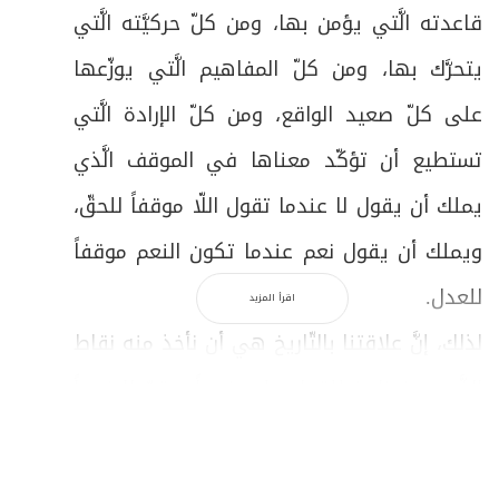
قاعدته الَّتي يؤمن بها، ومن كلّ حركيَّته الَّتي
يتحرَّك بها، ومن كلّ المفاهيم الَّتي يوزّعها
على كلّ صعيد الواقع، ومن كلّ الإرادة الَّتي
تستطيع أن تؤكّد معناها في الموقف الَّذي
يملك أن يقول لا عندما تقول اللّا موقفاً للحقّ،
ويملك أن يقول نعم عندما تكون النعم موقفاً
للعدل.
اقرأ المزيد
لذلك، إنَّ علاقتنا بالتّاريخ هي أن نأخذ منه نقاط
الضَّوء، عندنا ينطلق ليعطي ضوءاً يمتدّ، لا ضوءاً
يخبو في مرحلته عندما تموت المرحلة. إنَّ
إضاءات التَّاريخ هي الإضاءات الَّتي ينطلق فيها