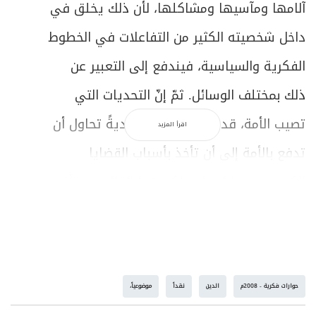
آلامها ومآسيها ومشاكلها، لأن ذلك يخلق في
داخل شخصيته الكثير من التفاعلات في الخطوط
الفكرية والسياسية، فيندفع إلى التعبير عن
ذلك بمختلف الوسائل. ثمّ إنّ التحديات التي
تصيب الأمة، قد تنتج شخصيةً قياديةً تحاول أن
اقرأ المزيد
تدفع بالأمة إلى أن تأخذ بأسباب القضايا
الكبرى، من خلال ما يملكه هذا القائد من تأثير
في حركة المجتمع.
ونحن نتصور أن التاريخ هو تاريخ الأفراد وليس
تاريخ الجماعات، لأن الجماعات قد تتحرك من
حوارات فكرية - 2008م
الدين
نقداً
موضوعياً،
خلال تفاعلها مع فكر الأفراد وحركتهم، وهذا