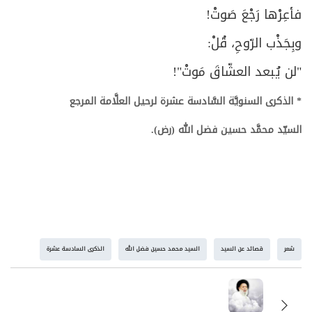
فأعِرْها رَجْعَ صَوتْ!
وبِجَذْب الرّوحِ، قُلْ:
"لن يُبعد العشّاقَ مَوتْ"!
* الذكرى السنويَّة السَّادسة عشرة لرحيل العلَّامة المرجع
السيّد محمَّد حسين فضل الله (رض).
شعر
قصائد عن السيد
السيد محمد حسين فضل الله
الذكرى السادسة عشرة