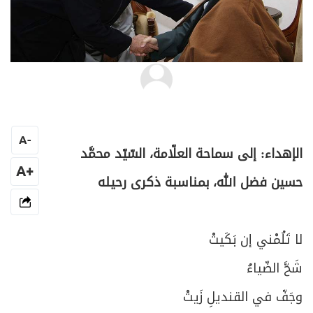
د.محمَّد توفيق أبو علي
A
-
الإهداء: إلى سماحة العلّامة، السّيّد محمَّد
+A
حسين فضل الله، بمناسبة ذكرى رحيله
لا تَلُمْني إن بَكَيتْ
شَحَّ الضّياءُ
وجَفّ في القنديلِ زَيتْ