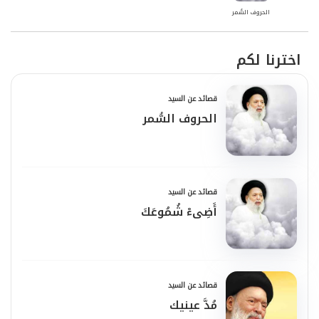
الحروف السُّمر
اخترنا لكم
قصائد عن السيد
الحروف السُّمر
قصائد عن السيد
أَضِىءْ شُمُوعَكَ
قصائد عن السيد
مُدَّ عينيك