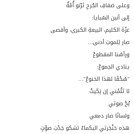
وعلى ضفافِ الجُرحِ تَرْنو أُمّةٌ
إلى أنين السّبايا:
غزّةَ الكليم، البيعةِ الكبرى، وأقصى
صار لِلموتِ أدنى…
ورأسُنا المقطوعْ
ينادي الجموعْ:
"سُحْقًا لهذا الخنوعْ"…
لا تَلُمْني إن بَكَيتْ
بُحَّ صوتي
ولسانًا صار دمعي
هذه حَنْجَرتي البكماءُ تشكو جَدْبَ صوْتٍ