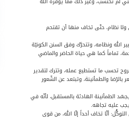
ي لم تحتسب، وغير ذلك ممّا يوفّره الله
ي ولا نظام، حتّى تخاف منها أن تقتحم
ر الله ونظامه، وتتحرَّك وفق السنن الكونيّة
مة، تماماً كما هي حياة الحاضر والماضي
ل بروح تحسب ما تستطيع عمله، وتترك لتقدير
 بالرّضا والطمأنينة، وتبتعد عن الشّعور
جسّد الطمأنينة الهادئة بالمستقبل، لأنّه في
 يجب عليه تجاهه.
ُل: ألّا تخاف أحداً إلّا الله، من قوى