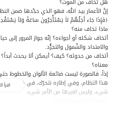
هل تخاف من الموت؟
إنَّ الأعمار بيد الله، فهو الذي حدَّدها ضمن ال
{
فَإِذَا جَاء أَجَلُهُمْ لاَ يَسْتَأْخِرُونَ سَاعَةً وَلاَ يَسْتَقْدِ
ماذا تخاف منه؟
أتخاف شكله أو أجواءَه؟ إنّه جواز المرور إلى ح
والامتداد والشّمول والتجرُّد.
أتخاف من حدوثه؟ كيف؟ أيمكن ألا يحدث أبداً؟ وإ
معناه؟
إذاً، فالصورة ليست ضائعة الألوان والخطوط حت
هذا النظام، وفي إطاره نتحرّك، في ظلّ رعايةٍ ر
اقرأ ال
شيء، وليس لغيرها من الأمر شيء.
فلماذا تخاف من الحياة؟
ولماذا تخاف من الموت؟
إنّك في الحياة في رحمة الله، وبعد الموت في ر
وتزول المثيرات المادية للخوف من نفس الإنسان، 