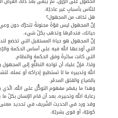
الحصول على الرّزق، ثمّ يبقى بعد ذلك الفرص الت
للنّاس بأسبابٍ غير عاديّة.
هل تخاف من المجهول؟
إنَّ المجهول ليس قوّةً مجنونةً تتحرَّك دون وع
حياتك، فتدمّرها وتذهب بكلّ شيء.
إنَّ المجهول هو حياة المستقبل التي تخضع لتدبي
التي أودعها الله فيه على أساس الحكمة والرّح
التي كانت سائرةً وفق الحكمة والنظام.
ولذا، فإنَّ عليك أن تواجه التطلُّع إلى المجهو
الله وتدبيره ما لا تستطيع إدراكه أو عمله، لتشعر
بالضياع والقلق المدمّر.
وهذا ما يفسّر مفهوم التوكُّل على الله، الّذي ي
رعاية الله وتدبيره، بعد أن قام الإنسان بكلّ ما
وقد ورد في الحديث الشّريف في تحديد معنى التوكّ
كونيّة، أو قوى بشريّة.