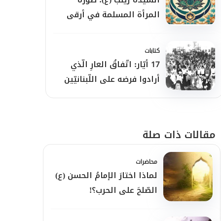
المرأة المسلمة في أرقى
نماذجها
كتابات
17 أيّار: اتّفاقُ العارِ الّذي
أرادوا فرضه على اللّبنانيّين
مقالات ذات صلة
محاضرات
لماذا اختارَ الإمامُ الحسن (ع)
الصّلحَ على الحرب؟!