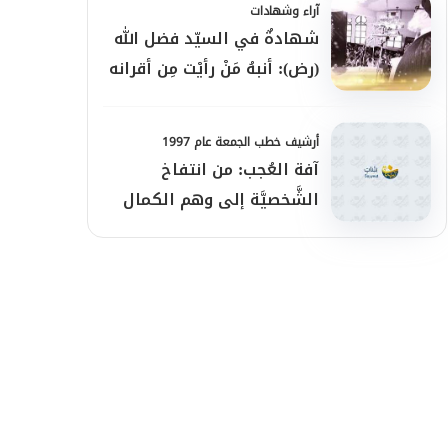
آراء وشهادات
شهادةٌ في السيّد فضل الله
(رض): أنبهُ مَنْ رأيْت مِن أقرانه
أرشيف خطب الجمعة عام 1997
آفة العُجب: من انتفاخ
الشَّخصيَّة إلى وهم الكمال