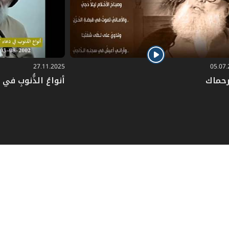
27.11.2025
05.07
رحماك
أنواعُ الذُّنوبِ في دُ