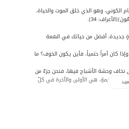
نظام الكوني، وهو الذي خلق الموت والحياة،
مُونَ
}[الأعراف: 34].
ياةٍ جديدة، أفضل من حياتك في السّعة
ذا كان أمراً حتمياً، فأين يكون الخوف؟ ما
ى نخاف وحشة الأشباح فيها، فنحن جزءٌ من
حيمةٍ حكيمةٍ، هي الأولى والآخرة في كلّ
مزيد
حمة الله.. فأين يكمن الخوف، وما معناه؟
بفعل الإيمان بالله، والاطمئنان للقضاء