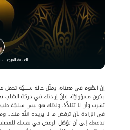
العلامة المرجع ال
إنّ الصَّوم في معناه، يمثّل حالة سلبيَّة تحمل في
يكون مسؤوليَّة، فإنَّ إرادتك في حركة السَّلب تمثّ
تشرب وأن لا تتلذَّذ، ولذلك هو ليس سلبيّة طبيع
في الإرادة بأن ترفض ما لا يريده الله منك.. ومن
تدفعك إلى أن تؤصّل الرفض في نفسك للفحشاء وا