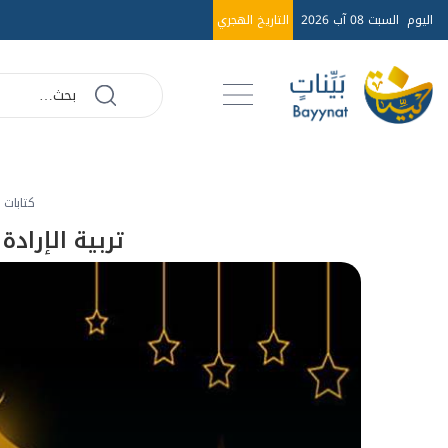
اليوم
السبت 08 آب 2026
التاريخ الهجري
كتابات
تربية الإراد