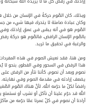
إرادتك في رفض كلّ ما لا يريده الله سبحانه وت
وبذلك، كان الصَّوم حركةً في الإنسان من خلال ه
وكان عبادة صامتة لا يتحرك فيها شيء من جسد
الصَّوم هو في أنه يبقى في عمقِ إرادتك وف
بالصَّوم الإنسان الرافض، فالصَّوم هو حركة رفض
والرغبة في تحقيق ما تريد.
ومن هنا، فقد نعيش الصوم في هذه المفردات، و
هذا الرفض في السحور وفي الفطور، بنحو لا يُح
نصوم وبعد أن نصوم، كأننا نثأر من الرفض على ط
يضعف إرادته في مقدمة الصوم وفي نهايته، فيم
رافضاً لكلّ ما حرّمه الله، لأنَّ هناك الصَّوم الصّ
الله قد حرّم علينا أن نأكل أو نشرب أو نستمتع 
أرادنا أن نصوم في كلّ عمرنا عمّا حرّمه من مآك