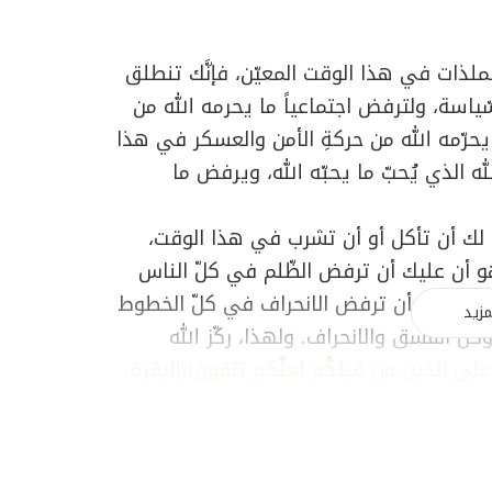
لذات في هذا الوقت المعيّن، فإنَّك تنطلق
ّياسة، ولترفض اجتماعياً ما يحرمه الله من
 يحرّمه الله من حركةِ الأمن والعسكر في هذا
له الذي يُحبّ ما يحبّه الله، ويرفض ما
 لك أن تأكل أو أن تشرب في هذا الوقت،
 أن عليك أن ترفض الظّلم في كلّ الناس
 وأن عليك أن ترفض الانحراف في كلّ الخطوط
مزيد
لّ الفسق والانحراف. ولهذا، ركّز الله
 على الذين من قبلكُم لعلّكم تتقون}[البقرة:
الَّتي تنطلق من إيمانك وإسلامك في
كلّ شؤون الحياة ـ
ولا يجدك حيث نهاك
"