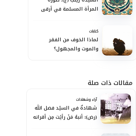
المرأة المسلمة في أرقى
نماذجها
كتابات
لماذا الخوف من الفقر
والموت والمجهول؟
مقالات ذات صلة
آراء وشهادات
شهادةٌ في السيّد فضل الله
(رض): أنبهُ مَنْ رأيْت مِن أقرانه