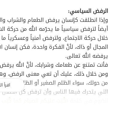
الرفض السياسي:
وإذا انطلقت كإنسان يرفض الطعام والشراب والم
أيضاً لترفض سياسياً ما يحرّمه الله من حركة الس
خلال حركة الاجتماع، ولترفض أمنياً وعسكرياً ما
المجال أو ذاك، لأنَّ الفكرة واحدة، فكن إنسان ال
يرفضه الله تعالى.
فأنت تمتنع عن طعامك وشرابك، لأنَّ الله يرفض
ومن خلال ذلك، عليك أن تعي معنى الرفض، وهو
من حولك، سواء الظلم الصغير أو الظلم الكبير،
اقرأ ال
التي يتحرك فيها الناس وأن ترفض كلّ الضَّلال وك
الصّوم في كلمة
{كُتِبَ عليكم الصيام كما كُتِب
.
]
183
و"التقوى" كلمة تشمل كلّ الخطوط المستقيمة 
الحياة، وهي "
أن لا يفقدك الله حيث أمرك
ـ في 