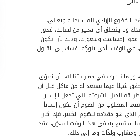
عالى.
ذا الخضوع الإرادي لله سبحانه وتعالى،
ك ولا ينطلق أي تعبير من لسانك، فدور
ي عمق إحساسك وشعورك، وذلك بأن تكون
، في الوقت الَّذي تتوجَّه نفسك إلى القبول
ربما ننحرف في ممارستنا له، بأن نطوّق
قّق شيئاً فيما نستعد له من مآكل قبل أن
ريقة الحيل الشرعيّة التي تجعل الإنسان
ا المطلوب من الصّوم أن تكون إنساناً
َغير الذي هو مقدّمة للصّوم الكبير، فإذا كان
بما نستمتع به في هذا الوقت المعيّن، فقد
ل ومشارب ولذّات وما إلى ذلك.