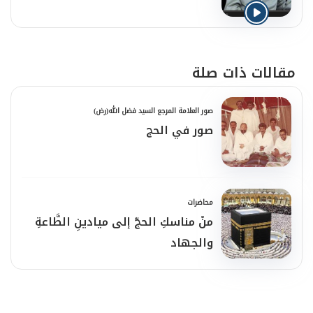
مقالات ذات صلة
صور العلامة المرجع السيد فضل الله(رض)
صور في الحج
محاضرات
منْ مناسكِ الحجّ إلى ميادينِ الطَّاعةِ
والجهاد