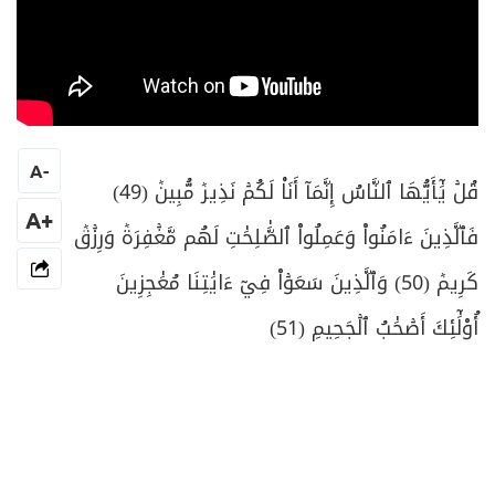
A
-
قُلۡ يَٰٓأَيُّهَا ٱلنَّاسُ إِنَّمَآ أَنَا۠ لَكُمۡ نَذِيرٞ مُّبِينٞ (49)
+A
فَٱلَّذِينَ ءَامَنُواْ وَعَمِلُواْ ٱلصَّٰلِحَٰتِ لَهُم مَّغۡفِرَةٞ وَرِزۡقٞ
كَرِيمٞ (50) وَٱلَّذِينَ سَعَوۡاْ فِيٓ ءَايَٰتِنَا مُعَٰجِزِينَ
أُوْلَٰٓئِكَ أَصۡحَٰبُ ٱلۡجَحِيمِ (51)