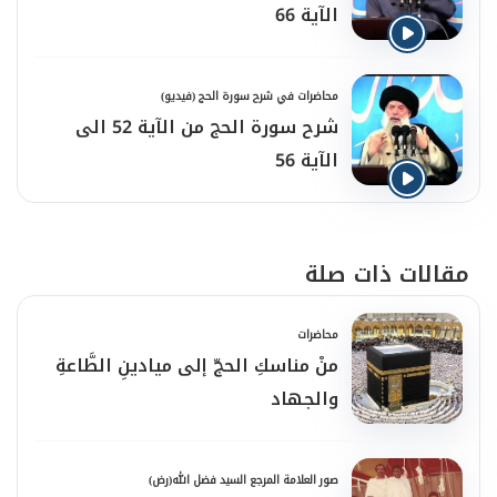
الآية 66
محاضرات في شرح سورة الحج (فيديو)
شرح سورة الحج من الآية 52 الى
الآية 56
مقالات ذات صلة
محاضرات
منْ مناسكِ الحجّ إلى ميادينِ الطَّاعةِ
والجهاد
صور العلامة المرجع السيد فضل الله(رض)