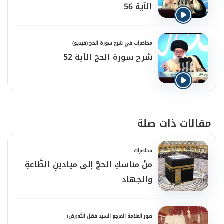
الآية 56
محاضرات في شرح سورة الحج (فيديو)
شرح سورة الحج الآية 52
مقالات ذات صلة
محاضرات
منْ مناسكِ الحجّ إلى ميادينِ الطَّاعةِ
والجهاد
صور العلامة المرجع السيد فضل الله(رض)