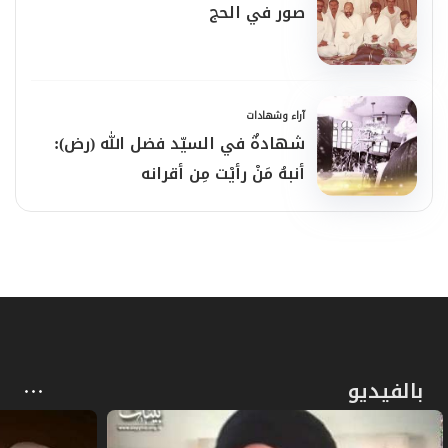
صور في الحج
آراء وشهادات
شهادةٌ في السيّد فضل الله (رض):
أنبهُ مَنْ رأيْت مِن أقرانه
بالفيديو