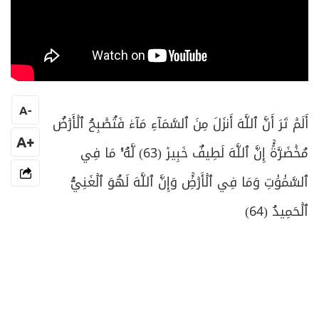
A
-
أَلَمۡ تَرَ أَنَّ ٱللَّهَ أَنزَلَ مِنَ ٱلسَّمَآءِ مَآءٗ فَتُصۡبِحُ ٱلۡأَرۡضُ
+A
مُخۡضَرَّةًۚ إِنَّ ٱللَّهَ لَطِيفٌ خَبِيرٞ (63) لَّهُۥ مَا فِي
ٱلسَّمَٰوَٰتِ وَمَا فِي ٱلۡأَرۡضِۚ وَإِنَّ ٱللَّهَ لَهُوَ ٱلۡغَنِيُّ
ٱلۡحَمِيدُ (64)