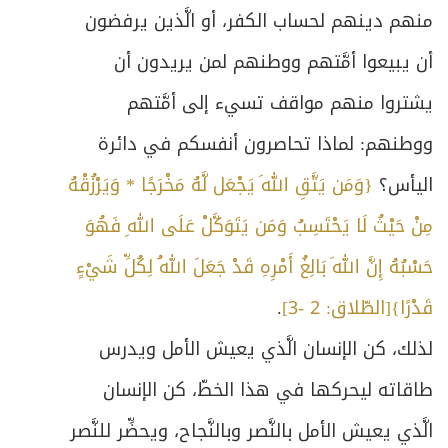
منهم دينهم لحساب الكفر، أو الَّذين يرفضون
أن يبيعوا أمَّتهم ووطنهم لمن يريدون أن
يشتروا منهم مواقف تسيء إلى أمَّتهم
ووطنهم: لماذا تحاصرون أنفسكم في دائرة
اليأس؟
{وَمَن يَتَّقِ اللهَ يَجْعَل لَّهُ مَخْرَجًا * وَيَرْزُقْهُ
مِنْ حَيْثُ لَا يَحْتَسِبُ وَمَن يَتَوَكَّلْ عَلَى اللهِ فَهُوَ
حَسْبُهُ إِنَّ اللهَ بَالِغُ أَمْرِهِ قَدْ جَعَلَ اللهُ لِكُلِّ شَيْءٍ
قَدْرًا}[الطّلاق: 2 -3]
.
لذلك، كن الإنسان الَّذي يعيش الأمل ويدرس
طاقاته ليحركها في هذا الخطّ، كن الإنسان
الَّذي يعيش الأمل بالنَّصر وبالنَّجاح، ويحضِّر للنَّصر