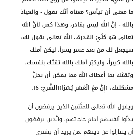
ما معنى أن تيأس؟ معناه أنَّك تقول - والعياذ
بالله - إنَّ الله ليس بقادر، وهذا كفر، لأنَّ الله
تعالى هو كلّيّ القدرة.. الله تعالى يقول لك:
سيجعل لك من بعد عسر يسراً، ليكن أملك
بالله كبيراً، وليكبّر أملك بالله ثقتَك بنفسك،
وثقتَك بما أعطاك الله مما يمكن أن يحلَّ
مشكلتك، {إِنَّ مَعَ الْعُسْرِ يُسْرًا}[الشَّرح: 6].
ويقول الله تعالى للمتَّقين الذين يرفضون أن
يذلّوا أنفسهم أمام حاجاتهم، والَّذين يرفضون
أن يتنازلوا عن دينهم لمن يريد أن يشتري