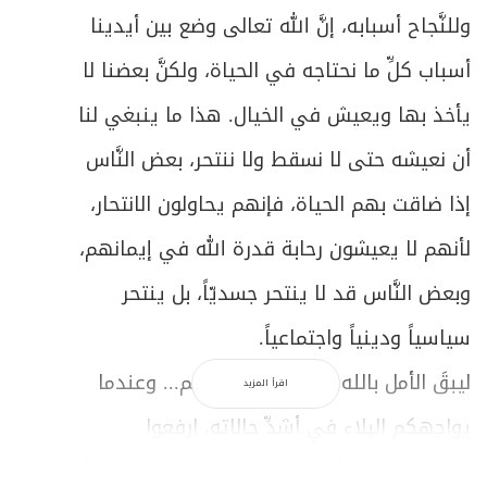
وللنَّجاح أسبابه، إنَّ الله تعالى وضع بين أيدينا
أسباب كلِّ ما نحتاجه في الحياة، ولكنَّ بعضنا لا
يأخذ بها ويعيش في الخيال. هذا ما ينبغي لنا
أن نعيشه حتى لا نسقط ولا ننتحر، بعض النَّاس
إذا ضاقت بهم الحياة، فإنهم يحاولون الانتحار،
لأنهم لا يعيشون رحابة قدرة الله في إيمانهم،
وبعض النَّاس قد لا ينتحر جسديّاً، بل ينتحر
سياسياً ودينياً واجتماعياً.
ليبقَ الأمل بالله كبيراً في نفوسكم... وعندما
اقرأ المزيد
يواجهكم البلاء في أشدِّ حالاته، ارفعوا
رؤوسكم إلى الله، وافتحوا قلوبكم له، ليزرع الله