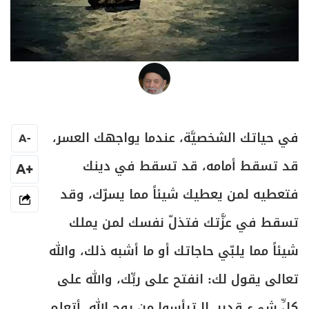
العلامة المرجع السيد محمد حسين فضل الله
في حياتك الشخصيَّة، عندما يواجهك العسر،
A
-
قد تسقط أمامه، قد تسقط في دينك
+A
فتعطيه لمن يعطيك شيئاً مما يسرّك، وقد
تسقط في عزَّتك فتذلّ نفسك لمن يملك
شيئاً مما يلبّي حاجاتك أو ما أشبه ذلك، والله
تعالى يقول لك: انفتح على ربِّك، والله على
كلِّ شيء قدير. لا تيأسوا من روح الله، أتعلم