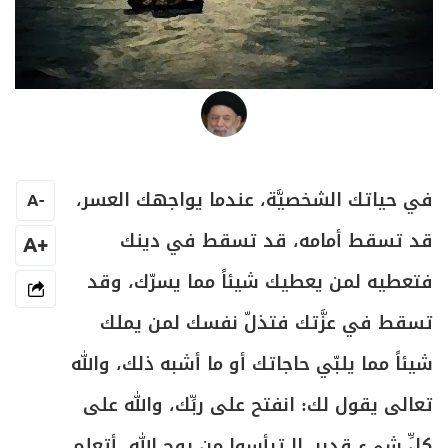
العلامة المرجع السيد محمد حسين فضل الله
في حياتك الشخصيَّة، عندما يواجهك العسر،
A
-
قد تسقط أمامه، قد تسقط في دينك
+A
فتعطيه لمن يعطيك شيئاً مما يسرّك، وقد
تسقط في عزَّتك فتذلّ نفسك لمن يملك
شيئاً مما يلبّي حاجاتك أو ما أشبه ذلك، والله
تعالى يقول لك: انفتح على ربِّك، والله على
كلِّ شيء قدير. لا تيأسوا من روح الله، أتعلم