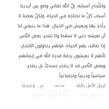
وللنَّجاح أسبابه، إنَّ الله تعالى وضع بين أيدينا
أسباب كلِّ ما نحتاجه في الحياة، ولكنَّ بعضنا لا
يأخذ بها ويعيش في الخيال. هذا ما ينبغي لنا
أن نعيشه حتى لا نسقط ولا ننتحر، بعض النَّاس
إذا ضاقت بهم الحياة، فإنهم يحاولون الانتحار،
لأنهم لا يعيشون رحابة قدرة الله في إيمانهم،
وبعض النَّاس قد لا ينتحر جسديّاً، بل ينتحر
سياسياً ودينياً واجتماعياً.
ليبقَ الأمل بالله كبيراً في نفوسكم... وعندما
اقرأ المزيد
يواجهكم البلاء في أشدِّ حالاته، ارفعوا
رؤوسكم إلى الله، وافتحوا قلوبكم له، ليزرع الله