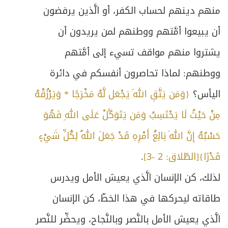
منهم دينهم لحساب الكفر، أو الَّذين يرفضون
أن يبيعوا أمَّتهم ووطنهم لمن يريدون أن
يشتروا منهم مواقف تسيء إلى أمَّتهم
ووطنهم: لماذا تحاصرون أنفسكم في دائرة
اليأس؟
{وَمَن يَتَّقِ اللهَ يَجْعَل لَّهُ مَخْرَجًا * وَيَرْزُقْهُ
مِنْ حَيْثُ لَا يَحْتَسِبُ وَمَن يَتَوَكَّلْ عَلَى اللهِ فَهُوَ
حَسْبُهُ إِنَّ اللهَ بَالِغُ أَمْرِهِ قَدْ جَعَلَ اللهُ لِكُلِّ شَيْءٍ
قَدْرًا}[الطّلاق: 2 -3]
.
لذلك، كن الإنسان الَّذي يعيش الأمل ويدرس
طاقاته ليحركها في هذا الخطّ، كن الإنسان
الَّذي يعيش الأمل بالنَّصر وبالنَّجاح، ويحضِّر للنَّصر