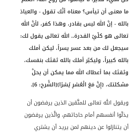
ما معنى أن تيأس؟ معناه أنَّك تقول - والعياذ
بالله - إنَّ الله ليس بقادر، وهذا كفر، لأنَّ الله
تعالى هو كلّيّ القدرة.. الله تعالى يقول لك:
سيجعل لك من بعد عسر يسراً، ليكن أملك
بالله كبيراً، وليكبّر أملك بالله ثقتَك بنفسك،
وثقتَك بما أعطاك الله مما يمكن أن يحلَّ
مشكلتك، {إِنَّ مَعَ الْعُسْرِ يُسْرًا}[الشَّرح: 6].
ويقول الله تعالى للمتَّقين الذين يرفضون أن
يذلّوا أنفسهم أمام حاجاتهم، والَّذين يرفضون
أن يتنازلوا عن دينهم لمن يريد أن يشتري